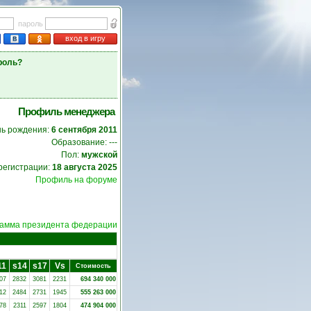
пароль
вход в игру
роль?
Профиль менеджера
нь рождения:
6 сентября 2011
Образование: ---
Пол:
мужской
регистрации:
18 августа 2025
Профиль на форуме
амма президента федерации
11
s14
s17
Vs
Стоимость
07
2832
3081
2231
694 340 000
12
2484
2731
1945
555 263 000
78
2311
2597
1804
474 904 000