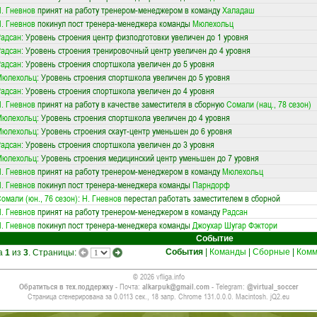
. Гневнов
принят на работу тренером-менеджером в команду
Халадаш
. Гневнов
покинул пост тренера-менеджера команды
Мюлехольц
адсан
: Уровень строения центр физподготовки увеличен до 1 уровня
адсан
: Уровень строения тренировочный центр увеличен до 4 уровня
адсан
: Уровень строения спортшкола увеличен до 5 уровня
Мюлехольц
: Уровень строения спортшкола увеличен до 5 уровня
адсан
: Уровень строения спортшкола увеличен до 4 уровня
. Гневнов
принят на работу в качестве заместителя в сборную
Сомали (нац., 78 сезон)
Мюлехольц
: Уровень строения спортшкола увеличен до 4 уровня
Мюлехольц
: Уровень строения скаут-центр уменьшен до 6 уровня
адсан
: Уровень строения спортшкола увеличен до 3 уровня
Мюлехольц
: Уровень строения медицинский центр уменьшен до 7 уровня
. Гневнов
принят на работу тренером-менеджером в команду
Мюлехольц
. Гневнов
покинул пост тренера-менеджера команды
Парндорф
омали (юн., 76 сезон)
:
Н. Гневнов
перестал работать заместителем в сборной
. Гневнов
принят на работу тренером-менеджером в команду
Радсан
. Гневнов
покинул пост тренера-менеджера команды
Джоухар Шугар Фэктори
Событие
События
|
Команды
|
Сборные
|
Комм
ца
1
из
3
. Страницы:
© 2026 vfliga.info
Обратиться в тех.поддержку
- Почта:
alkarpuk@gmail.com
- Telegram:
@virtual_soccer
Страница сгенерирована за 0.0113 сек., 18 запр. Chrome 131.0.0.0. Macintosh. jQ2.eu