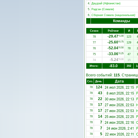
4.
Даудзай (Афганистан)
5.
Радсан (Сомали)
6.
Сборная Сомали (национальная)
Команды
Сезон
Рейтинг
И
-29.47
*1.00
78
123
-25.60
*0.75
77
129
-52.04
*0.50
76
78
-33.06
*0.25
75
47
-5.24
*0.00
74
15
-83.0
Итого:
392
1
Всего событий:
115
. Страни
Дата
Сез.
День
24 июл 2026, 22:15
Р
124
78
8 июл 2026, 22:15
Р
43
78
30 июн 2026, 22:13
Р
22
78
27 июн 2026, 22:53
Н
17
78
27 июн 2026, 22:53
Н
17
78
25 июн 2026, 22:25
Р
14
78
24 июн 2026, 22:16
7
78
24 июн 2026, 2:41
Р
7
78
22 июн 2026, 22:11
5
78