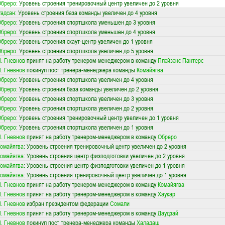
Обреро
: Уровень строения тренировочный центр увеличен до 2 уровня
адсан
: Уровень строения база команды увеличен до 4 уровня
Обреро
: Уровень строения спортшкола уменьшен до 3 уровня
Обреро
: Уровень строения спортшкола уменьшен до 4 уровня
Обреро
: Уровень строения скаут-центр увеличен до 1 уровня
Обреро
: Уровень строения спортшкола увеличен до 5 уровня
. Гневнов
принят на работу тренером-менеджером в команду
Плэйзэнс Пантерс
. Гневнов
покинул пост тренера-менеджера команды
Комайягва
Обреро
: Уровень строения спортшкола увеличен до 4 уровня
Обреро
: Уровень строения база команды увеличен до 2 уровня
Обреро
: Уровень строения спортшкола увеличен до 3 уровня
Обреро
: Уровень строения спортшкола увеличен до 2 уровня
Обреро
: Уровень строения тренировочный центр увеличен до 1 уровня
Обреро
: Уровень строения спортшкола увеличен до 1 уровня
. Гневнов
принят на работу тренером-менеджером в команду
Обреро
омайягва
: Уровень строения тренировочный центр увеличен до 2 уровня
омайягва
: Уровень строения центр физподготовки увеличен до 2 уровня
омайягва
: Уровень строения центр физподготовки увеличен до 1 уровня
омайягва
: Уровень строения тренировочный центр увеличен до 1 уровня
. Гневнов
принят на работу тренером-менеджером в команду
Комайягва
. Гневнов
принят на работу тренером-менеджером в команду
Хаукар
. Гневнов
избран президентом федерации
Сомали
. Гневнов
принят на работу тренером-менеджером в команду
Даудзай
. Гневнов
покинул пост тренера-менеджера команды
Халадаш