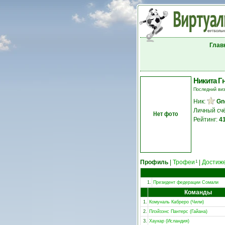
Глав
Никита Г
Последний ви
Ник:
Gn
Личный сч
Нет фото
Рейтинг:
4
Профиль
|
Трофеи
|
Достиж
1
1.
Президент федерации Сомали
Команды
1.
Комуналь Кабреро (Чили)
2.
Плэйзэнс Пантерс (Гайана)
3.
Хаукар (Исландия)