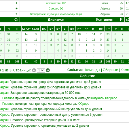
+
Афганистан, D2
Азия
25
17
+
Сомали, D2
Африка
26
11
з
Отборочный турнир к чемпионату мира
Африка
23
21
Ст
Дивизион
Континент
И
s
В
Н
П
Колл+
Колл-
ВC
В+
В=
В-
Вo
Н+
Н=
Н-
Нo
П+
П=
П-
41
31
51
14
3
1
3
8
22
7
10
5
14
2
33
6
7
47
35
47
13
12
1
2
4
32
8
9
9
12
5
27
6
3
27
10
41
3
16
-
3
2
14
8
3
1
3
3
30
3
-
19
6
22
1
9
1
-
4
9
5
-
1
2
3
14
2
-
7
-
8
-
-
-
-
1
3
3
-
-
-
-
4
2
1
41
82
169
31
40
3
8
19
80
31
22
16
31
13
108
19
11
События
|
Команды
|
Сборные
|
Комм
ца
1
из
3
. Страницы:
Событие
адсан
: Уровень строения центр физподготовки увеличен до 3 уровня
адсан
: Уровень строения центр физподготовки увеличен до 2 уровня
адсан
: Завершено расширение стадиона до 30 000 мест
. Гневнов
принят на работу тренером-менеджером в команду
Комуналь Кабреро
. Гневнов
покинул пост тренера-менеджера команды
Обреро
адсан
: Уровень строения тренировочный центр увеличен до 5 уровня
Обреро
: Уровень строения тренировочный центр увеличен до 3 уровня
адсан
: Началось расширение стадиона до 30 000 мест
Обреро
: Уровень строения спортшкола уменьшен до 2 уровня