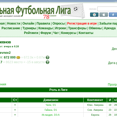
логин
ная
|
Новости
|
Онлайн
|
Правила
|
Опросы
|
Регистрация в игре
|
Забыли па
Расписание
|
Турниры
|
Команды
|
Игроки
|
Трансферы
|
Обмены
|
Аренда
Рейтинги
|
Форум
|
Чат
|
Конкурсы
|
Контакты
невнов
зит:
вчера в 6:24
Де
evnov2
ёт:
672 000
= 672.0к = 0.67м
17
=
8623 место
=
-15 в августе
Дата 
ения
Прогр
Роль в Лиге
Ст
Дивизион
Континент
И
s
+
Чили, D1
Южн. Америка
19
26
+
Гайана, D1
Сев. Америка
23
22
+
Исландия, D3-A
Европа
26
19