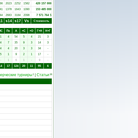
66
2023
2252
1582
420 157 000
41
1378
1643
1090
153 485 000
44
2683
3184
2098
7 571 764
$
11
s14
s17
Vs
Стоимость
ПC
Пo
А
×C
×O
Г×Н
Н×Г
1
4
54
5
4
21
3
4
7
35
9
3
14
3
4
4
20
3
3
34
-
5
1
9
2
1
17
-
-
1
6
1
-
9
-
14
17
124
20
11
95
6
ерческие турниры
|
Статьи
1
16