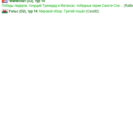
Чемпионат (D2), тур 14
:
Победы лидеров, тонущий Тринидад и Матансас. победные серии Санкти-Спи…
(
Rati
Уэльс (D2), тур 14
:
Мировой обзор. Третий пошёл
(
Cavs92
)