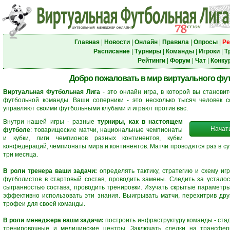
Главная
|
Новости
|
Онлайн
|
Правила
|
Опросы
|
Ре
Расписание
|
Турниры
|
Команды
|
Игроки
|
Т
Рейтинги
|
Форум
|
Чат
|
Конку
Добро пожаловать в мир виртуального фу
Виртуальная Футбольная Лига
- это онлайн игра, в которой вы станов
футбольной команды. Ваши соперники - это несколько тысяч человек с
управляют своими футбольными клубами и играют против вас.
Внутри нашей игры - разные
турниры, как в настоящем
Начат
футболе
: товарищеские матчи, национальные чемпионаты
и кубки, лиги чемпионов разных континентов, кубки
конфедераций, чемпионаты мира и континентов. Матчи проводятся раз в су
три месяца.
В роли тренера ваши задачи:
определять тактику, стратегию и схему иг
футболистов в стартовый состав, проводить замены. Следить за устало
сыгранностью состава, проводить тренировки. Изучать скрытые параметры
эффективно использовать эти знания. Выигрывать матчи, перехитрив дру
трофеи для своей команды.
В роли менеджера ваши задачи:
построить инфраструктуру команды - стад
тренировочные и медицинские центры. Заключать сделки на трансфе