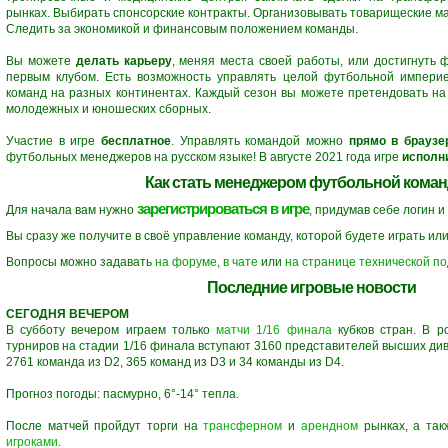
рынках. Выбирать спонсорские контракты. Организовывать товарищеские ма
Следить за экономикой и финансовым положением команды.
Вы можете
делать карьеру
, меняя места своей работы, или достигнуть
первым клубом. Есть возможность управлять целой футбольной империе
команд на разных континентах. Каждый сезон вы можете претендовать на
молодежных и юношеских сборных.
Участие в игре
бесплатное
. Управлять командой можно
прямо в браузе
футбольных менеджеров на русском языке! В августе 2021 года игре
исполн
Как стать менеджером футбольной кома
зарегистрироваться в игре
Для начала вам нужно
, придумав себе логин и
Вы сразу же получите в своё управление команду, которой будете играть ил
Вопросы можно задавать
на форуме
,
в чате
или
на странице технической п
Последние игровые новости
СЕГОДНЯ ВЕЧЕРОМ
В субботу вечером играем только
матчи 1/16 финала
кубков стран. В р
турниров на стадии 1/16 финала вступают 3160 представителей высших див
2761 команда из D2, 365 команд из D3 и 34 команды из D4.
Прогноз погоды: пасмурно, 6°-14° тепла.
После матчей пройдут торги на
трансферном
и
арендном
рынках, а так
игроками
.