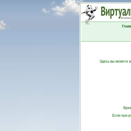
Глав
Здесь вы можете
з
Врем
Если при р