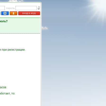
пароль
вход в игру
роль?
и при регистрации.
асов
ботает, то: