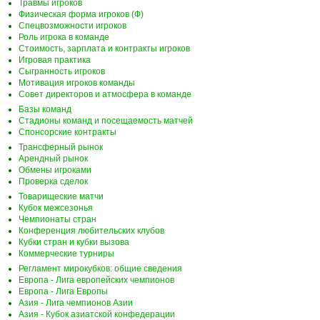
Травмы игроков
Физическая форма игроков (Ф)
Спецвозможности игроков
Роль игрока в команде
Стоимость, зарплата и контракты игроков
Игровая практика
Сыгранность игроков
Мотивация игроков команды
Совет директоров и атмосфера в команде
Базы команд
Стадионы команд и посещаемость матчей
Спонсорские контракты
Трансферный рынок
Арендный рынок
Обмены игроками
Проверка сделок
Товарищеские матчи
Кубок межсезонья
Чемпионаты стран
Конференция любительских клубов
Кубки стран и кубки вызова
Коммерческие турниры
Регламент мирокубков: общие сведения
Европа - Лига европейских чемпионов
Европа - Лига Европы
Азия - Лига чемпионов Азии
Азия - Кубок азиатской конфедерации