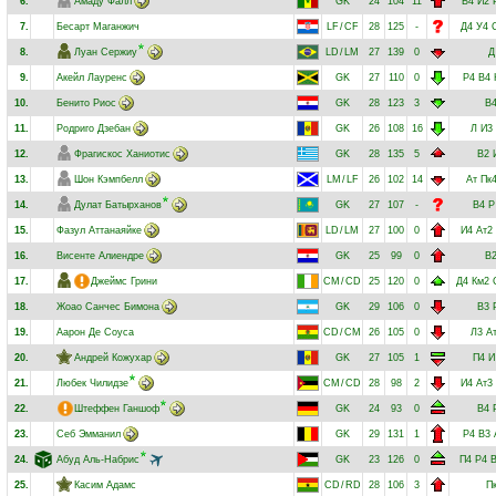
6.
Амаду Фалл
GK
24
104
11
В4
И2
7.
Бесарт Маганжич
LF
/
CF
28
125
-
Д4
У4
8.
Луан Сержиу
LD
/
LM
27
139
0
Д
9.
Акейл Лауренс
GK
27
110
0
Р4
В4
10.
Бенито Риос
GK
28
123
3
В
11.
Родриго Дзебан
GK
26
108
16
Л
И3
12.
Фрагискос Ханиотис
GK
28
135
5
В2
13.
Шон Кэмпбелл
LM
/
LF
26
102
14
Ат
Пк
14.
Дулат Батырханов
GK
27
107
-
В4
Р
15.
Фазул Аттанаяйке
LD
/
LM
27
100
0
И4
Ат2
16.
Висенте Алиендре
GK
25
99
0
В
17.
Джеймс Грини
CM
/
CD
25
120
0
Д4
Км2
18.
Жоао Санчес Бимона
GK
29
106
0
В3
19.
Аарон Де Соуса
CD
/
CM
26
105
0
Л3
А
20.
Андрей Кожухар
GK
27
105
1
П4
И
21.
Любек Чилидзе
CM
/
CD
28
98
2
И4
Ат3
22.
Штеффен Ганшоф
GK
24
93
0
В4
23.
Себ Эмманил
GK
29
131
1
Р4
В3
24.
Абуд Аль-Набрис
GK
23
126
0
П4
Р4
25.
Касим Адамс
CD
/
RD
28
106
3
П