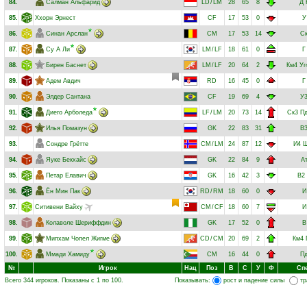
84.
Салман Альфарид
LD
/
LM
28
65
8
Д
85.
Ххорн Эрнест
CF
17
53
0
У
86.
Синан Арслан
CM
17
53
14
С
87.
Су А Ли
LM
/
LF
18
61
0
Г
88.
Бирен Баснет
LM
/
LF
20
64
2
Км4
Уг
89.
Адем Авдич
RD
16
45
0
Г
90.
Элдер Сантана
CF
19
69
4
У
91.
Диего Арболеда
LF
/
LM
20
73
14
Ск3
П
92.
Илья Помазун
GK
22
83
31
В
93.
Сондре Грётте
CM
/
LM
24
87
12
И4
Ш
94.
Яуке Бекхайс
GK
22
84
9
А
95.
Петар Елавич
GK
16
42
3
В2
96.
Ён Мин Пак
RD
/
RM
18
60
0
И
97.
Ситивени Вайху
CM
/
CF
18
60
7
И
98.
Колаволе Шериффдин
GK
17
52
0
В
99.
Мипхам Чопел Жигме
CD
/
CM
20
69
2
Км4
100.
Ммади Хамиду
CM
16
44
0
П
№
Игрок
Нац
Поз
В
С
У
Ф
Сп
Всего 344 игроков. Показаны с 1 по 100.
Показывать:
рост и падение силы
тр