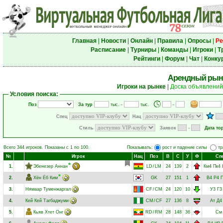
Главная
|
Новости
|
Онлайн
|
Правила
|
Опросы
|
Ре
Расписание
|
Турниры
|
Команды
|
Игроки
|
Т
Рейтинги
|
Форум
|
Чат
|
Конку
Арендный рын
Игроки на рынке
|
Доска объявлений
Условия поиска:
Поз
За тур
тыс. -
тыс.
-
Спец
Нац
Стиль
Заявок
-
Дата то
Всего 344 игроков. Показаны с 1 по 100.
Показывать:
рост и падение силы
тр
№
Игрок
Нац
Поз
В
С
У
Ф
Сп
1.
Эбенезер Аннан
LD
/
LM
24
139
2
Км4
Пк4
2.
Хён Ёб Ким
GK
27
151
1
В4
Р4
3.
Нямаар Туменжаргал
CF
/
CM
24
120
10
У3
Г3
4.
Кей Кей Тагбаджуми
CM
/
CF
27
136
8
Ат
Д4
5.
Кьяв Хтет Онг
RD
/
RM
28
148
36
См