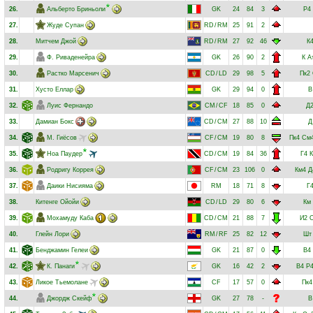
26.
Альберто Бриньоли
GK
24
84
3
Р4
27.
Жуде Супан
RD
/
RM
25
91
2
28.
Митчем Джой
RD
/
RM
27
92
46
К
29.
Ф. Риваденейра
GK
26
90
2
К
А
30.
Растко Марсенич
CD
/
LD
29
98
5
Пк2
31.
Хусто Еллар
GK
29
94
0
В
32.
Луис Фернандо
CM
/
CF
18
85
0
Д
33.
Дамиан Бокс
CD
/
CM
27
88
10
Д
34.
М. Гиёсов
CF
/
CM
19
80
8
Пк4
См
35.
Ноа Паудер
CD
/
CM
19
84
36
Г4
К
36.
Родригу Коррея
CF
/
CM
23
106
0
Км4
Д
37.
Даики Нисияма
RM
18
71
8
Г
38.
Китенге Ойойи
CD
/
LD
29
80
6
Км
39.
Мохамуду Каба
CD
/
CM
21
88
7
И2
О
40.
Глейн Лори
RM
/
RF
25
82
12
Шт
41.
Бенджамин Гелеи
GK
21
87
0
В4
42.
К. Панаги
GK
16
42
2
В4
Р
43.
Ликое Тьемолане
CF
17
57
0
Пк4
44.
Джордж Скейф
GK
27
78
-
В