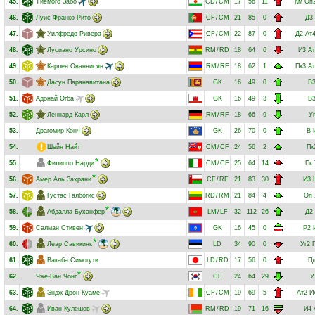
45.
Тиемого Забо
CD
/
CM
17
56
11
Км
Оп
46.
Луис Франко Рито
CF
/
CM
21
85
0
Д3
47.
Уилфредо Ривера
CF
/
CM
22
87
0
Д2
Ат
48.
Лусиано Урсино
RM
/
RD
18
64
6
И3
Ат
49.
Карлен Ованнисян
RM
/
RF
18
62
1
Пк3
Ат
50.
Дасун Паранавитана
GK
16
49
0
В
51.
Адонай Огба
GK
16
49
3
В
52.
Леннард Карл
RM
/
RF
18
66
9
Уг
53.
Драгомир Конч
GK
26
70
0
В
54.
Шейн Найт
CM
/
CF
24
56
2
Пк
55.
Филиппо Нарди
CM
/
CF
25
64
14
Пк
56.
Амер Аль Захрани
CF
/
RF
21
83
30
И3
57.
Густас Галбогис
RD
/
RM
21
84
4
Оп
58.
Абдалла Буханфер
LM
/
LF
32
112
26
Д2
59.
Салман Стивен
GK
16
45
0
Р2
60.
Леар Савикинк
LD
34
90
0
Уг2
61.
Вакаба Симогути
LD
/
RD
17
56
0
П
62.
Чже-Ван Чонг
CF
24
64
29
У
63.
Эндж Дрон Куаме
CF
/
CM
19
69
5
Ат2
И
64.
Иван Кулешов
RM
/
RD
19
71
16
И4