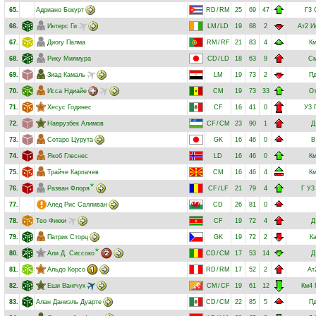
65.
Адриано Бокурт
RD
/
RM
25
69
47
Г3
66.
Интерс Ги
LM
/
LD
19
68
2
Ат2
И
67.
Диогу Палма
RM
/
RF
21
83
4
К
68.
Рику Миямура
CD
/
LD
18
63
9
С
69.
Зиад Камаль
LM
19
73
2
П
70.
Исса Ндиайе
CM
19
73
33
О
71.
Хесус Годинес
CF
16
41
0
У3
72.
Наврузбек Алимов
CF
/
CM
23
90
1
Д
73.
Сотаро Цурута
GK
16
46
0
В
74.
Якоб Глеснес
LD
16
46
0
К
75.
Трайче Карпачев
CM
16
46
4
К
76.
Разван Флоря
CF
/
LF
21
79
4
Г
У3
77.
Алед Рис Салливан
CD
26
81
0
78.
Тео Фикки
CF
19
72
4
Д
79.
Патрик Сторц
GK
19
72
2
К
80.
Али Д. Сиссоко
CD
/
CM
17
53
14
Д
81.
Альдо Корсо
RD
/
RM
17
52
2
Ат
82.
Еши Вангчук
CM
/
CF
19
61
12
Км4
83.
Алан Даниэль Дуарте
CD
/
CM
22
85
5
П