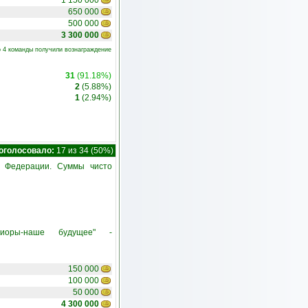
1 150 000
650 000
500 000
3 300 000
о 4 команды получили вознаграждение
31
(91.18%)
2
(5.88%)
1
(2.94%)
оголосовало:
17 из 34 (50%)
д Федерации. Суммы чисто
ниоры-наше будущее" -
150 000
100 000
50 000
4 300 000