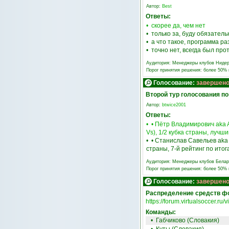
Автор:
Best
Ответы:
• скорее да, чем нет
• только за, буду обязатель
• а что такое, программа р
• точно нет, всегда был про
Аудитория:
Менеджеры клубов Ниде
Порог принятия решения: более 50%
Голосование:
завершен
Второй тур голосования п
Автор:
btwice2001
Ответы:
• • Пётр Владимирович aka A
Vs), 1/2 кубка страны, лучш
• • Станислав Савельев aka 
страны, 7-й рейтинг по итог
Аудитория:
Менеджеры клубов Белар
Порог принятия решения: более 50%
Голосование:
завершен
Распределение средств ф
https://forum.virtualsoccer.r
Команды:
•
Габчиково (Словакия)