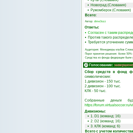
•
Куты (Словакия)
•
Новоград (Словакия)
•
Ружомберок (Словакия)
Всего:
Автор:
dime3ozz
Ответы:
• Согласен с таким распре
• Против такого распредел
• Требуется уточнение сум
Аудитория:
Менеджеры клубов Слова
Порог принятия решения: более 50%
Средства из фонда федерации были
Голосование:
завершен
Сбор средств в фонд фе
символические:
‎1 дивизион - 150 тыс.
‎2 дивизион - 100 тыс.
‎КЛК - 50 тыс.
‎Собранные деньги бу
https://forum.virtualsoccer.r
Дивизионы:
• 1. D1 (команд: 16)
• 2. D2 (команд: 16)
• 3. КЛК (команд: 6)
Всего с учетом количеств