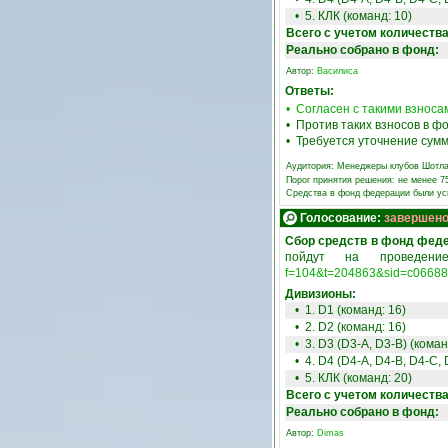
• 5. КЛК (команд: 10)
Всего с учетом количеств
Реально собрано в фонд:
Автор:
Василиса
Ответы:
• Согласен с такими взнос
• Против таких взносов в 
• Требуется уточнение сумм
Аудитория:
Менеджеры клубов Шотл
Порог принятия решения: не менее 
Средства в фонд федерации были у
Голосование:
завершен
Сбор средств в фонд фед
пойдут на проведени
f=104&t=204863&sid=c0668
Дивизионы:
• 1. D1 (команд: 16)
• 2. D2 (команд: 16)
• 3. D3 (D3-A, D3-B) (коман
• 4. D4 (D4-A, D4-B, D4-C, 
• 5. КЛК (команд: 20)
Всего с учетом количеств
Реально собрано в фонд:
Автор:
Dimas