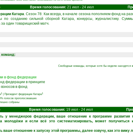
о
Время голосования:
21 июл - 24 июл
Пр
рации Катара
. Сезон 78: Как всегда, в начале сезона пополняем фонд на ра
 по созданию сильной сборной Катара, конкурсы, журналистику. Сумм
 за один товарищеский матч.
а команд:
Свободные команды, которые хотя бы неделю находятся в
ами в фонд федерации
фонд федерации в принципе
 взносов в фонд
1
1
а
|
Президент федерации Катара
75% голосов проголосовавших
спешно собраны
о
Время голосования:
19 июл - 24 июл
Про
ть у менеджеров федерации, ваше отношение к программе развития 
за молодёжи и если всё это систематизировать, может получиться и
 ваше отношение к запуску этой программы, далее озвучу, как это вижу ли