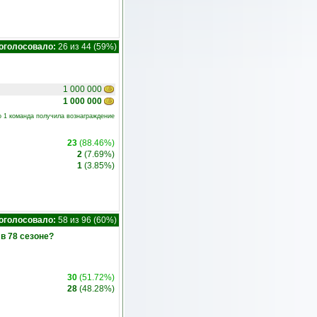
оголосовало:
26 из 44 (59%)
1 000 000
1 000 000
о 1 команда получила вознаграждение
23
(88.46%)
2
(7.69%)
1
(3.85%)
оголосовало:
58 из 96 (60%)
в 78 сезоне?
30
(51.72%)
28
(48.28%)