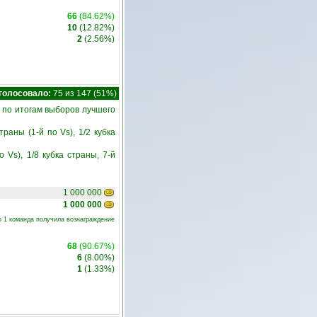
66
(84.62%)
10
(12.82%)
2
(2.56%)
голосовало:
75 из 147 (51%)
по итогам выборов лучшего
раны (1-й по Vs), 1/2 кубка
 Vs), 1/8 кубка страны, 7-й
1 000 000
1 000 000
о 1 команда получила вознаграждение
68
(90.67%)
6
(8.00%)
1
(1.33%)