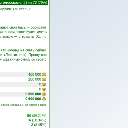
оголосовало:
58 из 73 (79%)
ершин" (78 сезон):
аивают свои базы и собирают
ачальном этапе будет иметь
 нагрузку с команд D1, но
пяти команд на счету сейчас
и «Понтиклин»). Прошу вас
у указанную сумму со своего
400 000
200 000
0
0
9 600 000
9 600 000
 списке свободных, не платят в фонд
50
(86.21%)
6
(10.34%)
2
(3.45%)