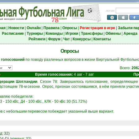
логин
ная
|
Новости
|
Онлайн
|
Правила
|
Опросы
|
Регистрация в игре
|
Забыли па
Расписание
|
Турниры
|
Команды
|
Игроки
|
Трансферы
|
Обмены
|
Аренда
Рейтинги
|
Форум
|
Чат
|
Конкурсы
|
Контакты
Опросы
 голосований
по поводу различных вопросов в жизни Виртуальной Футбольно
Всего:
206
о
Время голосования:
4 авг - 7 авг
Пр
дерации Шотландии
. Сезон 78: Завершилось голосование, определяюще
дстоящем 78-м сезоне. Опрос, признан состоявшимся, в нём приняли участие
вляю победителя:
3 - 150 кВс, Д4 - 100 кВс., КЛК - 50 кВс 30 (51.72%)
ов с небольшим перевесом побеждает указанный выше вариант.
д: 32)
D4-D) (команд: 32)