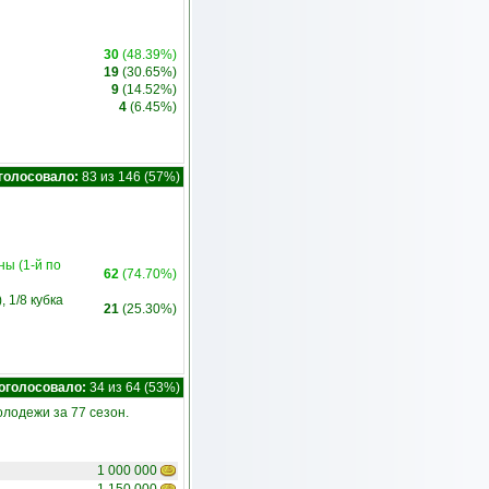
30
(48.39%)
19
(30.65%)
9
(14.52%)
4
(6.45%)
голосовало:
83 из 146 (57%)
ны (1-й по
62
(74.70%)
 1/8 кубка
21
(25.30%)
оголосовало:
34 из 64 (53%)
лодежи за 77 сезон.
1 000 000