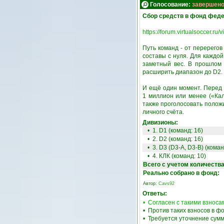
Голосование:
завершен
Сбор средств в фонд фед
https://forum.virtualsoccer.r
Путь команд - от перерегов
составы с нуля. Для каждо
заметный вес. В прошлом 
расширить диапазон до D2. 
И ещё один момент. Перед с
1 миллион или менее («Ка
также проголосовать положи
личного счёта.
Дивизионы:
• 1. D1 (команд: 16)
• 2. D2 (команд: 16)
• 3. D3 (D3-A, D3-B) (коман
• 4. КЛК (команд: 10)
Всего с учетом количеств
Реально собрано в фонд:
Автор:
Cavs92
Ответы:
• Согласен с такими взнос
• Против таких взносов в 
• Требуется уточнение сумм