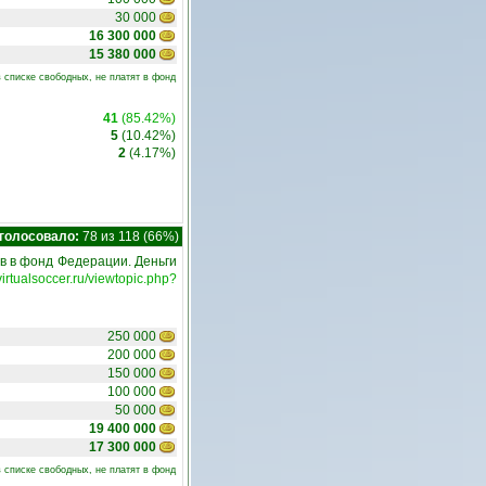
30 000
16 300 000
15 380 000
 списке свободных, не платят в фонд
41
(85.42%)
5
(10.42%)
2
(4.17%)
голосовало:
78 из 118 (66%)
в в фонд Федерации. Деньги
.virtualsoccer.ru/viewtopic.php?
250 000
200 000
150 000
100 000
50 000
19 400 000
17 300 000
 списке свободных, не платят в фонд