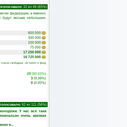
оголосовало:
32 из 49 (65%)
звитие федерации, а именно,
ы будут весьма небольшие,
600 000
300 000
150 000
75 000
17 250 000
16 725 000
 списке свободных, не платят в фонд
29
(90.63%)
3
(9.38%)
0
(0.00%)
голосовало:
62 из 111 (56%)
молодёжи. У нас всё таки
значально очень крепкая
чно я...