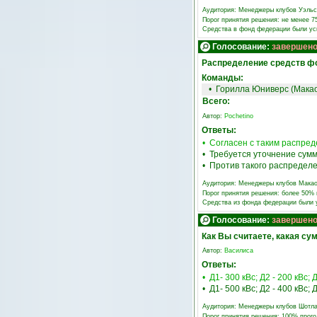
Аудитория:
Менеджеры клубов Уэльс
Порог принятия решения: не менее 
Средства в фонд федерации были у
Голосование:
завершен
Распределение средств ф
Команды:
•
Горилла Юниверс (Мака
Всего:
Автор:
Pochetino
Ответы:
• Согласен с таким распре
• Требуется уточнение сум
• Против такого распредел
Аудитория:
Менеджеры клубов Мака
Порог принятия решения: более 50%
Средства из фонда федерации были
Голосование:
завершен
Как Вы считаете, какая с
Автор:
Василиса
Ответы:
• Д1- 300 кВс; Д2 - 200 кВс; Д
• Д1- 500 кВс; Д2 - 400 кВс; Д
Аудитория:
Менеджеры клубов Шотл
Порог принятия решения: 100% прог