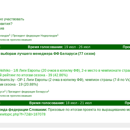
но участвовать
азвития?
тив
1
1
рландов
|
Президент федерации Нидерландов
 голосов проголосовавших
о
Время голосования:
19 июл - 26 июл
Про
о выборам лучшего менеджера ФФ Беларуси (77 сезон)
kihiko - 1/8 Лиги Европы (20 очков в копилку ФФ), 2-е место в чемпионате стра
ий рейтинг по итогам сезона - 39 (42.86%)
teams.by - ОР-1 Лиги Европы (2 очка в копилку ФФ), чемпион страны (7-й по Vs),
ам сезона - 19 (20.88%)
1
1
уси
|
Президент федерации Беларуси
 голосов проголосовавших
о
Время голосования:
18 июл - 21 июл
Пр
онда федерации Словакии:
Призовые по итогам проекта по выращиванию мо
u/viewtopic.php?f=72&t=187078