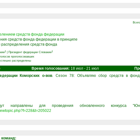
Всег
делением средств фонда федерации
ения средств фонда федерации в принципе
м распределения средств фонда
1
1
кии
|
Президент федерации Словакии
 голосов проголосовавших
 успешно распределены
о
Время голосования:
18 июл - 21 июл
Пр
дерации Коморских о-вов
. Сезон 78: Объявляю сбор средств в фон
дут направлены для проведения обновленного конкурса "Ю
u/viewtopic.php?f=228&t=205022
а команд: