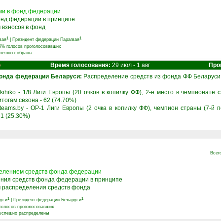
ами в фонд федерации
фонд федерации в принципе
 взносов в фонд
1
1
вая
|
Президент федерации Парагвая
75% голосов проголосовавших
спешно собраны
о
Время голосования:
29 июл - 1 авг
Про
онда федерации Беларуси:
Распределение средств из фонда ФФ Беларуси 
ihiko - 1/8 Лиги Европы (20 очков в копилку ФФ), 2-е место в чемпионате ст
тогам сезона - 62 (74.70%)
eams.by - ОР-1 Лиги Европы (2 очка в копилку ФФ), чемпион страны (7-й по
21 (25.30%)
Всег
делением средств фонда федерации
ения средств фонда федерации в принципе
м распределения средств фонда
1
1
уси
|
Президент федерации Беларуси
 голосов проголосовавших
 успешно распределены