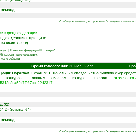
а команд:
Свободные команды, которые хотя бы неделю находятся в
ами в фонд федерации
фонд федерации в принципе
 взносов в фонд
1
1
андии
|
Президент федерации Шотландии
75% голосов проголосовавших
спешно собраны
о
Время голосования:
30 июл - 2 авг
Про
ерации Парагвая
. Сезон 78: С небольшим опозданием объявляю сбор средст
е конкурсов, главным образом конкурс юниоров:
https://forum
85343c8ca59c7f087ccb32d2317
д: 32)
D4-D) (команд: 64)
а команд:
Свободные команды, которые хотя бы неделю находятся в