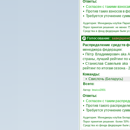
Ответы:
• Согласен с такими взнос
• Против таких взносов в 
• Требуется уточнение сумм
Аудитория:
Менеджеры клубов Параг
Порог принятия решения: не менее 
Средства в фонд федерации были у
Голосование:
завершен
Распределение средств ф
менеджера федерации:
• Пётр Владимирович aka Ak
страны, лучший рейтинг по и
• Станислав Савельев aka t
рейтинг по итогам сезона - 
Команды:
•
Свислочь (Беларусь)
Всего:
Автор:
btwice2001
Ответы:
• Согласен с таким распре
• Против такого распредел
• Требуется уточнение сум
Аудитория:
Менеджеры клубов Белар
Порог принятия решения: более 50%
Средства из фонда федерации были