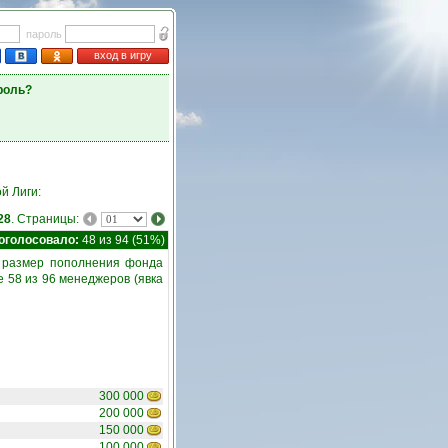
пароль
вход в игру
роль?
й Лиги:
28
. Страницы:
оголосовало:
48 из 94 (51%)
е размер пополнения фонда
 58 из 96 менеджеров (явка
300 000
200 000
150 000
100 000