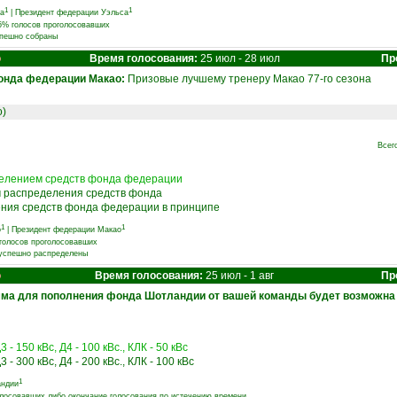
1
1
а
|
Президент федерации Уэльса
75% голосов проголосовавших
спешно собраны
о
Время голосования:
25 июл - 28 июл
Пр
онда федерации Макао:
Призовые лучшему тренеру Макао 77-го сезона
о)
Всег
делением средств фонда федерации
м распределения средств фонда
ения средств фонда федерации в принципе
1
1
о
|
Президент федерации Макао
 голосов проголосовавших
 успешно распределены
о
Время голосования:
25 июл - 1 авг
Пр
умма для пополнения фонда Шотландии от вашей команды будет возможна 
3 - 150 кВс, Д4 - 100 кВс., КЛК - 50 кВс
3 - 300 кВс, Д4 - 200 кВс., КЛК - 100 кВс
1
андии
олосовавших либо окончание голосования по истечению времени