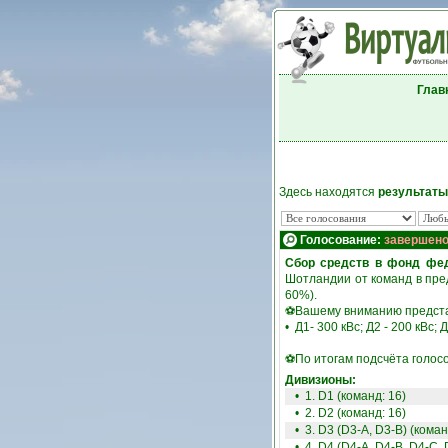
Глав
Здесь находятся
результаты
Голосование:
завершен
Сбор средств в фонд фе
Шотландии от команд в пре
60%).
⚽Вашему вниманию предста
• Д1- 300 кВс; Д2 - 200 кВс; Д
⚽По итогам подсчёта голос
Дивизионы:
• 1. D1 (команд: 16)
• 2. D2 (команд: 16)
• 3. D3 (D3-A, D3-B) (коман
• 4. D4 (D4-A, D4-B, D4-C, 