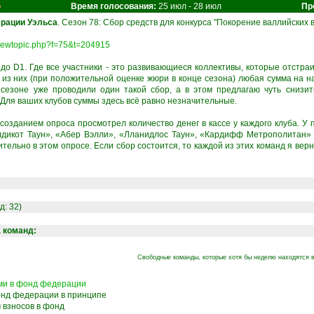
о
Время голосования:
25 июл - 28 июл
Пр
ерации Уэльса
. Сезон 78: Сбор средств для конкурса "Покорение валлийских в
u/viewtopic.php?f=75&t=204915
 до D1. Где все участники - это развивающиеся коллективы, которые отстр
й из них (при положительной оценке жюри в конце сезона) любая сумма на н
сезоне уже проводили один такой сбор, а в этом предлагаю чуть снизить
Для ваших клубов суммы здесь всё равно незначительные.
озданием опроса просмотрел количество денег в кассе у каждого клуба. У 
лдикот Таун», «Абер Вэлли», «Лланидлос Таун», «Кардифф Метрополитан» 
тельно в этом опросе. Если сбор состоится, то каждой из этих команд я верн
д: 32)
а команд:
Свободные команды, которые хотя бы неделю находятся в
ами в фонд федерации
фонд федерации в принципе
 взносов в фонд