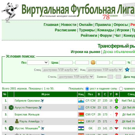
Главная
|
Новости
|
Онлайн
|
Правила
|
Опросы
|
Ре
Расписание
|
Турниры
|
Команды
|
Игроки
|
Т
Рейтинги
|
Форум
|
Чат
|
Конку
Трансферный р
Игроки на рынке
|
Доска объявлений
Условия поиска:
Поз
Цена
-
-
%
Спец
Нац
Стиль
Заявок
-
Дата то
Всего 2601 игроков. Показаны с 1 по 50.
Показывать:
рост и падение силы
травмат
№
Игрок
Нац
Поз
В
С
У
Ф
Спец
1.
Габриеле Орколани
CF
/
CM
27
235
16
Км4
Пк4
Д
2.
Аугусто Реветриа
CF
/
CM
23
131
5
Д4
Пк4
И
3.
Борислав Жильцов
CM
/
CF
26
173
-
Д4
Км4
И
4.
Рауль Алмейда
LM
/
LF
25
171
-
Д4
Км4
Уг
5.
Жустис Мошешве
GK
23
141
25
Р4
В4
И4