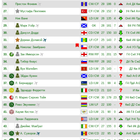
26.
Престон Фонвик
CM
/
CF
29
186
0
Ат4
Д4
Км
27.
Мустафа Пектемек
CF
/
CM
29
152
7
У4
Пк4
Ат
28.
Ник Ване
LD
/
LM
26
135
4
Оп4
И4
Пд
29.
Марк Уэйр
GK
28
161
7
В4
Р4
П4
30.
Данyэл Доддс
CD
/
CM
27
150
10
Г4
Ск4
И4
31.
Дориан Дэлавэй
LF
/
CF
25
143
7
Км4
И4
Ш
32.
Николас Замбрано
CF
/
CM
26
145
3
Ат4
У3
Пд
33.
Зак Иммэрсон
RM
/
RF
31
201
15
Г4
Ск4
У4
34.
Тибор Кнаус
RM
/
RF
28
162
-
Д4
Пк
См
35.
Вук Матейич
LD
/
LM
25
143
-
Д2
Км
А
36.
Эйдан Куинн
CD
/
CM
22
105
-
Км3
Ат3
И
37.
Л. Бернардус
LD
/
LM
21
99
4
Г4
Пд4
Ат
38.
Эдоардо Ферретти
CM
/
CD
21
110
-
И
Км
39.
П. Марио Серхио Тойя
CF
/
CM
30
179
23
У4
Км3
См
40.
Риво Эвунмике
LM
/
LF
22
100
-
Км3
Д2
См
41.
Хауме Кестон
LD
/
LM
21
90
0
И4
Г4
Ск4
42.
Эрнан Ларринага
LD
/
LM
27
129
5
Пд4
Уг4
Тр
43.
Джеймс МакГрат
CM
/
CF
27
155
0
Пк4
И4
Д
44.
А. Суворов
CM
/
CD
22
95
2
Ат4
Пд4
И