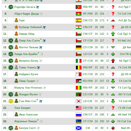
6.
А. К. Р. Кассали
LD
/
LM
26
169
-
Д4
Ат4
7.
Родолфо Аксиса
RM
/
RF
19
90
-
Ат2
Пд4
Г
8.
Абдул Кадре Джуда
RF
/
RM
25
154
-
Г4
Ск4
Уг
9.
Гори
CM
/
CD
28
173
0
Ат4
Д4
Тр
10.
Бубакар Хейникой
CM
/
CF
29
196
-
Д4
И3
А
11.
Аммар Абид
CM
/
CF
24
142
0
Ск4
Пд2
У
12.
Омар Аль-Салти
CF
/
CM
20
117
-
У4
Км2
Ат
13.
Маттео Пальма
CD
/
CM
18
83
0
Д4
Км
14.
Хамди Аль-Брайки
LD
/
CD
18
80
0
От4
П4
15.
Филиппо Беллу
CF
/
CM
19
86
15
К4
Пд4
Г
16.
Томас Нзинга
RM
/
RF
23
141
8
Г4
Ск4
Л4
17.
Найджел Бугея
CD
/
CM
26
152
-
Д3
И3
А
18.
Омар Гандил
RD
/
RM
27
157
15
Г4
Ск4
П
19.
Мамуну Али Нтонгоно
RM
/
RF
28
163
2
Г4
Ск4
Пд
20.
Мандра Мулея
CD
/
CM
19
90
0
И4
Г4
Ск3
21.
Сын Мин Сон
LD
/
LM
22
112
2
Г4
Ск4
И
22.
Ханк Банджо
CD
/
CM
24
127
-
Г4
И4
Ск4
23.
Иван Алексеев
CM
/
CF
29
186
3
И4
Км4
У4
24.
Жарзинью Пикери
CF
/
CM
24
150
10
У4
Ск4
См
25.
Каллум Скотт
CM
18
80
0
Км4
И3