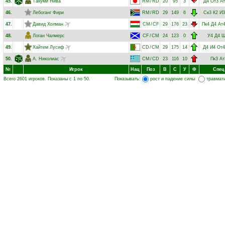
45.
Такуми Нива
RM
/
RD
20
95
3
Д4
От3
Ат
46.
Лебоганг Фири
RM
/
RD
29
149
6
Ск3
К2
И3
47.
Давид Холман
CM
/
CF
29
176
23
Пк4
Д4
Ат
48.
Логан Чалмерс
CF
/
CM
24
123
0
У4
Д4
Ш
49.
Хайтем Лусиф
CD
/
CM
29
175
14
Д4
И4
От4
50.
А. Николиас
CM
/
CD
23
116
10
Пк3
Ат
№
Игрок
Нац
Поз
В
С
У
Ф
Спец
Всего 2601 игроков. Показаны с 1 по 50.
Показывать:
рост и падение силы
травмат