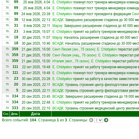
25 янв 2026, 4:04
E. Chistyakov
покинул пост тренера-менеджера коман
99
76
25 янв 2026, 4:04
E. Chistyakov
покинул пост тренера-менеджера коман
99
76
24 янв 2026, 23:39
E. Chistyakov
покинул пост президента федерации
Сен
99
76
12 янв 2026, 22:13
ВСАДК
: Завершено расширение стадиона до 30 000 ме
36
76
9 янв 2026, 22:11
Марзу
: Завершено расширение стадиона до 40 000 ме
31
76
3 янв 2026, 15:07
E. Chistyakov
принят на работу тренером-менеджером 
23
76
30 дек 2025, 11:07
Марзу
: Началось расширение стадиона до 40 000 мест
18
76
30 дек 2025, 10:46
ВСАДК
: Началось расширение стадиона до 30 000 мес
18
76
21 дек 2025, 15:00
Сент-Люсия (юн., 75 сезон)
:
E. Chistyakov
перестал раб
359
75
21 дек 2025, 15:00
Сент-Люсия (нац., 75 сезон)
:
E. Chistyakov
перестал ра
359
75
21 дек 2025, 15:00
Италия (мол., 75 сезон)
:
E. Chistyakov
перестал работат
359
75
22 окт 2025, 19:48
E. Chistyakov
принят на работу тренером-менеджером 
111
75
22 окт 2025, 19:48
E. Chistyakov
покинул пост тренера-менеджера коман
111
75
30 сен 2025, 23:28
E. Chistyakov
принят на работу в качестве заместителя
23
75
29 сен 2025, 22:11
ВСАДК
: Уровень строения центр физподготовки увели
20
75
22 сен 2025, 22:11
ВСАДК
: Уровень строения центр физподготовки увели
5
75
20 сен 2025, 23:45
ВСАДК
: Завершено расширение стадиона до 19 000 ме
334
74
20 сен 2025, 22:48
E. Chistyakov
принят на работу тренером-менеджером 
334
74
20 сен 2025, 22:10
ВСАДК
: Уровень строения медицинский центр увеличе
333
74
Дата
Сез.
День
Всего событий:
104
. Страница
1
из
3
. Страницы: