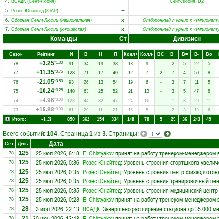
+
4.
ВСАДК (Сент-Люсия)
Сент-Люсия, D2
+
5.
Розес Юнайтед (ЮАР)
-
з
6.
Сборная Сент-Люсии (национальная)
Отборочный турнир к чемпионату
з
7.
Сборная Сент-Люсии (юношеская)
Отборочный турнир к чемпионату
Команды
Ст
Дивизион
Сезон
Рейтинг
И
В
Н
П
Колл+
Колл-
ВC
В+
В=
В-
Вo
+3.25
*1.00
78
91
34
19
38
13
9
-
2
5
22
5
+11.35
*0.75
77
128
71
17
40
12
7
2
7
4
50
8
-21.05
*0.50
76
93
26
13
54
19
6
-
3
7
11
5
-10.24
*0.25
75
140
63
25
52
21
13
-
3
5
47
8
+4.96
*0.00
74
123
44
32
47
24
16
-
1
3
29
11
+15.88
*0.00
73
61
29
11
21
15
5
-
2
3
18
6
-1.3
Итого:
850
362
154
334
148
78
5
29
36
243
49
Всего событий:
104
. Страница
1
из
3
. Страницы:
Дата
Сез.
День
25 июл 2026, 8:18
E. Chistyakov
принят на работу тренером-менеджером 
125
78
25 июл 2026, 0:36
Розес Юнайтед
: Уровень строения спортшкола увелич
125
78
25 июл 2026, 0:35
Розес Юнайтед
: Уровень строения центр физподготов
125
78
25 июл 2026, 0:35
Розес Юнайтед
: Уровень строения тренировочный цен
125
78
25 июл 2026, 0:35
Розес Юнайтед
: Уровень строения медицинский центр
125
78
25 июл 2026, 0:23
E. Chistyakov
принят на работу тренером-менеджером 
125
78
3 июл 2026, 22:13
ВСАДК
: Завершено расширение стадиона до 35 000 ме
28
78
30 июн 2026, 13:48
E. Chistyakov
принят на работу тренером-менеджером 
21
78