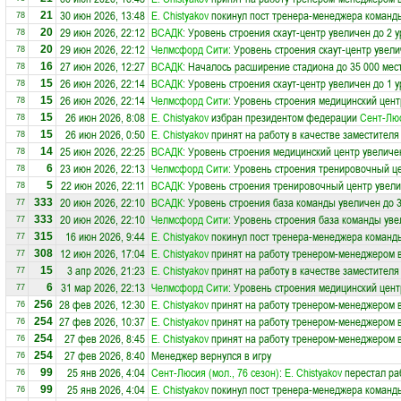
30 июн 2026, 13:48
E. Chistyakov
покинул пост тренера-менеджера коман
21
78
29 июн 2026, 22:12
ВСАДК
: Уровень строения скаут-центр увеличен до 2 
20
78
29 июн 2026, 22:12
Челмсфорд Сити
: Уровень строения скаут-центр увели
20
78
27 июн 2026, 12:27
ВСАДК
: Началось расширение стадиона до 35 000 мес
16
78
26 июн 2026, 22:14
ВСАДК
: Уровень строения скаут-центр увеличен до 1 
15
78
26 июн 2026, 22:14
Челмсфорд Сити
: Уровень строения медицинский цент
15
78
26 июн 2026, 8:08
E. Chistyakov
избран президентом федерации
Сент-Лю
15
78
26 июн 2026, 0:50
E. Chistyakov
принят на работу в качестве заместителя
15
78
25 июн 2026, 22:25
ВСАДК
: Уровень строения медицинский центр увеличе
14
78
23 июн 2026, 22:13
Челмсфорд Сити
: Уровень строения тренировочный це
6
78
22 июн 2026, 22:11
ВСАДК
: Уровень строения тренировочный центр увели
5
78
20 июн 2026, 22:10
ВСАДК
: Уровень строения база команды увеличен до 
333
77
20 июн 2026, 22:10
Челмсфорд Сити
: Уровень строения база команды уве
333
77
16 июн 2026, 9:44
E. Chistyakov
покинул пост тренера-менеджера коман
315
77
12 июн 2026, 17:04
E. Chistyakov
принят на работу тренером-менеджером 
308
77
3 апр 2026, 21:23
E. Chistyakov
принят на работу в качестве заместителя
15
77
31 мар 2026, 22:13
Челмсфорд Сити
: Уровень строения медицинский цент
6
77
28 фев 2026, 12:30
E. Chistyakov
принят на работу тренером-менеджером 
256
76
27 фев 2026, 10:37
E. Chistyakov
принят на работу тренером-менеджером 
254
76
27 фев 2026, 8:45
E. Chistyakov
принят на работу тренером-менеджером 
254
76
27 фев 2026, 8:40
Менеджер вернулся в игру
254
76
25 янв 2026, 4:04
Сент-Люсия (мол., 76 сезон)
:
E. Chistyakov
перестал раб
99
76
25 янв 2026, 4:04
E. Chistyakov
покинул пост тренера-менеджера коман
99
76