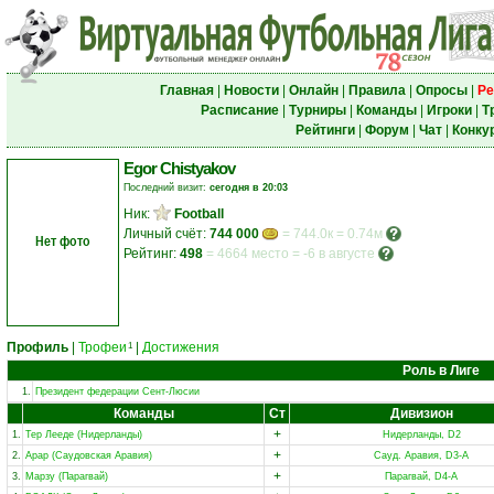
Главная
|
Новости
|
Онлайн
|
Правила
|
Опросы
|
Ре
Расписание
|
Турниры
|
Команды
|
Игроки
|
Т
Рейтинги
|
Форум
|
Чат
|
Конку
Egor Chistyakov
Последний визит:
сегодня в 20:03
Ник:
Football
Личный счёт:
744 000
= 744.0к = 0.74м
Нет фото
Рейтинг:
498
=
4664 место
=
-6 в августе
Профиль
|
Трофеи
|
Достижения
1
Роль в Лиге
1.
Президент федерации Сент-Люсии
Команды
Ст
Дивизион
+
1.
Тер Лееде (Нидерланды)
Нидерланды, D2
+
2.
Арар (Саудовская Аравия)
Сауд. Аравия, D3-A
+
3.
Марзу (Парагвай)
Парагвай, D4-A