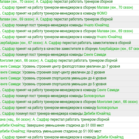
алави (юн., 70 сезон)
:
А. Садфар
перестал работать тренером сборной
. Садфар
принят на работу тренером-менеджером в сборную
Малави (юн., 70 сезон)
. Садфар
принят на работу тренером-менеджером в команду
ФОМО
алави (юн., 69 сезон)
:
А. Садфар
перестал работать тренером сборной
. Садфар
покинул пост тренера-менеджера команды
Нчало Юнайтед
. Садфар
принят на работу тренером-менеджером в сборную
Малави (юн., 69 сезон)
. Садфар
принят на работу тренером-менеджером в команду
Нчало Юнайтед
зербайджан (юн., 67 сезон)
:
А. Садфар
перестал работать заместителем в сборной
. Садфар
принят на работу в качестве заместителя в сборную
Азербайджан (юн., 67 сез
. Садфар
покинул пост тренера-менеджера команды
Сенге Самади
онголия (мол., 66 сезон)
:
А. Садфар
перестал работать тренером сборной
енге Самади
: Уровень строения центр физподготовки увеличен до 7 уровня
енге Самади
: Уровень строения скаут-центр увеличен до 2 уровня
енге Самади
: Уровень строения спортшкола уменьшен до 4 уровня
енге Самади
: Уровень строения спортшкола уменьшен до 5 уровня
. Садфар
принят на работу тренером-менеджером в команду
Сенге Самади
. Садфар
покинул пост тренера-менеджера команды
Боловсролын
. Садфар
принят на работу тренером-менеджером в сборную
Монголия (мол., 66 сезон)
. Садфар
принят на работу тренером-менеджером в команду
Боловсролын
. Садфар
покинул пост тренера-менеджера команды
Дебиби Юнайтед
ана (нац., 64 сезон)
:
А. Садфар
перестал работать тренером сборной
Дебиби Юнайтед
: Завершено уменьшение стадиона до 51 000 мест
Дебиби Юнайтед
: Началось уменьшение стадиона до 51 000 мест
. Садфар
принят на работу тренером-менеджером в команду
Дебиби Юнайтед