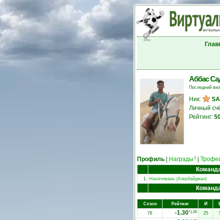
Глав
Аббас С
Последний ви
Ник:
S
Личный сч
Рейтинг:
5
Профиль
|
Награды
|
Трофе
7
Команд
1.
Нахичевань (Азербайджан)
Команд
Сезон
Рейтинг
И
-1.30
*1.00
78
25