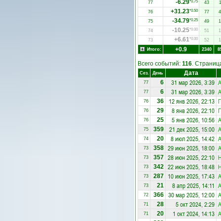
-6.29
*0.75
77
43
1
+31.23
*0.50
76
77
4
-34.79
*0.25
75
49
1
-10.25
*0.00
74
51
1
+6.61
*0.00
73
52
1
+0.9
Итого:
2340
8
Всего событий:
116
. Страни
Дата
Сез.
День
31 мар 2026, 3:39
А
6
77
31 мар 2026, 3:39
А
6
77
12 янв 2026, 22:13
Г
36
76
8 янв 2026, 22:10
Г
29
76
5 янв 2026, 10:56
А
25
76
21 дек 2025, 15:00
А
359
75
8 июл 2025, 14:42
А
20
74
29 июн 2025, 18:00
А
358
73
28 июн 2025, 22:10
357
73
22 июн 2025, 18:48
342
73
10 июн 2025, 17:43
А
287
73
8 апр 2025, 14:11
А
21
73
30 мар 2025, 12:00
А
366
72
5 окт 2024, 2:29
А
28
71
1 окт 2024, 14:13
А
20
71