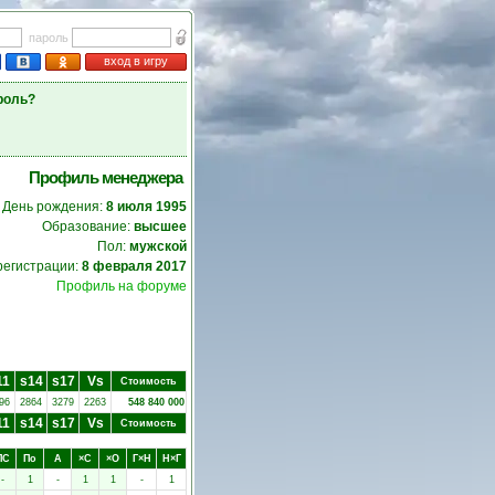
пароль
вход в игру
роль?
Профиль менеджера
День рождения:
8 июля 1995
Образование:
высшее
Пол:
мужской
регистрации:
8 февраля 2017
Профиль на форуме
11
s14
s17
Vs
Стоимость
96
2864
3279
2263
548 840 000
11
s14
s17
Vs
Стоимость
ПC
Пo
А
×C
×O
Г×Н
Н×Г
-
1
-
1
1
-
1