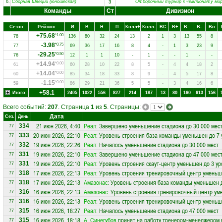
з
6.
Сборная Швеции (юношеская)
Отборочный турнир к чемпионату ми
Команды
Ст
Дивизион
Сезон
Рейтинг
И
В
Н
П
Колл+
Колл-
ВC
В+
В=
В-
Вo
+75.68
*1.00
78
136
80
32
24
13
2
1
3
13
55
8
-3.98
*0.75
77
69
36
17
16
8
4
-
1
3
23
9
-29.25
*0.50
76
12
1
1
10
-
1
-
-
1
-
-
+14.94
*0.00
61
60
28
10
22
8
5
-
4
4
18
2
+14.04
*0.00
60
85
34
18
33
8
9
-
4
5
17
8
-1.15
*0.00
59
86
29
21
36
5
5
-
3
4
16
6
+58.1
Итого:
2405
1022
556
827
214
187
13
80
160
613
156
Всего событий:
207
. Страница
1
из
5
. Страницы:
Дата
Сез.
День
21 июн 2026, 4:40
Реал
: Завершено уменьшение стадиона до 30 000 мес
334
77
20 июн 2026, 22:10
Реал
: Уровень строения база команды уменьшен до 7 
333
77
19 июн 2026, 22:26
Реал
: Началось уменьшение стадиона до 30 000 мест
332
77
19 июн 2026, 22:10
Реал
: Завершено уменьшение стадиона до 47 000 мес
331
77
19 июн 2026, 22:10
Реал
: Уровень строения скаут-центр уменьшен до 3 у
331
77
17 июн 2026, 22:13
Реал
: Уровень строения тренировочный центр уменьш
318
77
17 июн 2026, 22:13
Амазонас
: Уровень строения база команды уменьшен 
318
77
16 июн 2026, 22:13
Амазонас
: Уровень строения тренировочный центр ум
316
77
16 июн 2026, 22:13
Реал
: Уровень строения тренировочный центр уменьш
316
77
16 июн 2026, 18:27
Реал
: Началось уменьшение стадиона до 47 000 мест
315
77
16 июн 2026, 18:18
А. Синегубов
принят на работу тренером-менеджером 
315
77