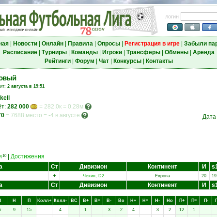
логин
ная
|
Новости
|
Онлайн
|
Правила
|
Опросы
|
Регистрация в игре
|
Забыли па
Расписание
|
Турниры
|
Команды
|
Игроки
|
Трансферы
|
Обмены
|
Аренда
Рейтинги
|
Форум
|
Чат
|
Конкурсы
|
Контакты
ровый
зит:
2 августа в 19:51
kell
ёт:
282 000
= 282.0к = 0.28м
70
=
7688 место
=
-4 в августе
Дата
и
|
Достижения
10
а
Ст
Дивизион
Континент
И
s
+
Чехия, D2
Европа
20
19
а
Ст
Дивизион
Континент
И
s
В
Н
П
Колл+
Колл-
ВC
В+
В=
В-
Вo
Н+
Н=
Н-
Нo
П+
П=
П-
6
9
15
-
4
-
1
-
3
2
4
-
3
2
12
1
-