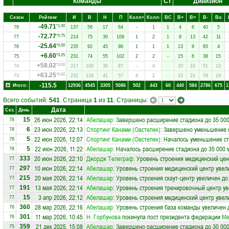
Команды
Ст
Дивизион
Сезон
Рейтинг
И
В
Н
П
Колл+
Колл-
ВC
В+
В=
В-
Вo
-49.71
*1.00
78
137
56
17
64
-
1
1
4
6
40
5
-72.77
*0.75
77
214
75
30
109
1
2
1
8
13
42
11
-25.64
*0.50
76
235
92
45
98
1
1
1
13
9
65
4
+6.60
*0.25
75
231
74
55
102
2
2
-
15
6
38
15
+58.02
*0.00
74
217
100
30
87
-
4
-
20
16
51
13
+63.25
*0.00
73
232
134
41
57
4
2
-
15
21
79
19
-115.5
Итого:
12936
4545
3305
5086
502
443
60
440
584
2786
675
1
Всего событий:
541
. Страница
1
из
11
. Страницы:
Дата
Сез.
День
26 июн 2026, 22:14
Абелашар
: Завершено расширение стадиона до 35 000
15
78
23 июн 2026, 22:13
Спортинг Канами (Оастепек)
: Завершено уменьшение с
6
78
22 июн 2026, 12:07
Спортинг Канами (Оастепек)
: Началось уменьшение ст
5
78
22 июн 2026, 11:22
Абелашар
: Началось расширение стадиона до 35 000 
5
78
20 июн 2026, 22:10
Джордж Телеграф
: Уровень строения медицинский цен
333
77
10 июн 2026, 22:14
Абелашар
: Уровень строения медицинский центр увел
297
77
20 мая 2026, 22:14
Абелашар
: Уровень строения скаут-центр увеличен до
215
77
13 мая 2026, 22:14
Абелашар
: Уровень строения тренировочный центр ув
191
77
3 апр 2026, 22:12
Абелашар
: Уровень строения медицинский центр увел
15
77
28 мар 2026, 22:16
Абелашар
: Уровень строения база команды увеличен 
360
76
11 мар 2026, 10:45
Н. Горбунова
покинула пост президента федерации
Ме
301
76
21 дек 2025, 15:08
Абелашар
: Завершено расширение стадиона до 30 000
359
75