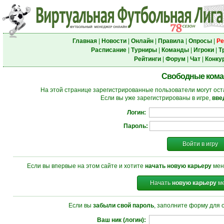
Главная
|
Новости
|
Онлайн
|
Правила
|
Опросы
|
Ре
Расписание
|
Турниры
|
Команды
|
Игроки
|
Т
Рейтинги
|
Форум
|
Чат
|
Конку
Свободные ком
На этой странице зарегистрированные пользователи могут ост
Если вы уже зарегистрированы в игре,
вве
Логин:
Пароль:
Войти в игру
Если вы впервые на этом сайте и хотите
начать новую карьеру
мен
Начать
новую карьеру
ме
Если вы
забыли свой пароль
, заполните форму для 
Ваш ник (логин):