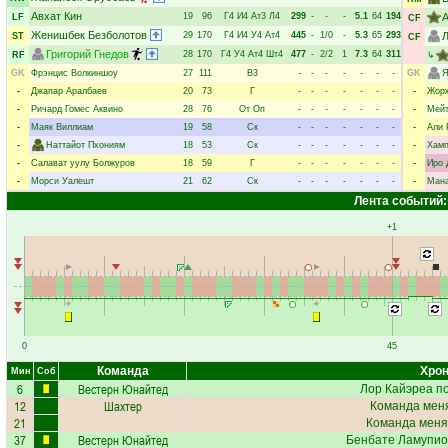
Авхат Кин
19
96
Г4
И4
Ат3
Л4
299
-
-
-
5.1
64
194
LF
CF
Женишбек Безболотов
29
170
Г4
И4
У4
Ат4
445
-
1/0
-
5.3
65
293
Л
ST
CF
Григорий Гнедов
28
170
Г4
У4
Ат4
Шт4
477
-
2/2
1
7.3
64
311
RF
↳
GK
Фрэнцис Волкиншоу
27
111
В3
-
-
-
-
-
-
-
GK
Я
-
Джапар Аралбаев
20
73
Г
-
-
-
-
-
-
-
-
Жорж
-
Ричард Гомес Аквино
28
76
От
Оп
-
-
-
-
-
-
-
-
Мейт
-
Маяк Виллиам
19
58
Ск
-
-
-
-
-
-
-
-
Али 
-
Наттайот Пхониям
18
53
Ск
-
-
-
-
-
-
-
-
Хамп
-
Салават уулу Болжуров
18
59
Г
-
-
-
-
-
-
-
-
Иро 
-
Морси Уалешт
21
62
Ск
-
-
-
-
-
-
-
-
Мана
Лента событий:
+1
0
45
Команда
Хрон
Мин
Соб
6
Вестерн Юнайтед
Лор Кайэреа
по
12
Шахтер
Команда меня
21
Команда меня
37
Вестерн Юнайтед
Бенбате Ламупио