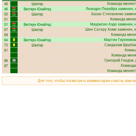
46
Шахтер
Команда меняет
46
Вестерн Юнайтед
Леандро Перейра
заменен, 
50
Шахтер
Базас Степаненко
замене
51
Команда меняе
51
Вестерн Юнайтед
Маурисио Аэдо
заменен, 
57
Шахтер
Шин Сатору Хоме
заменен, 
58
Команда меня
64
Вестерн Юнайтед
Мартин Гергиевск
72
Шахтер
Саидазам Щерба
81
Коман
Команда меняе
86
Григорий Гнедов
,
87
Команда
Команда меняет
Для того, чтобы посмотреть комментарии к матчу, вам 