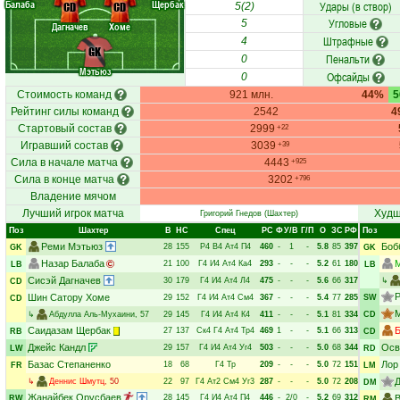
Балаба
Щербак
Удары (в створ)
CD
CD
5(2)
Угловые
5
Дагначев
Хоме
Штрафные
4
GK
Пенальти
0
Мэтьюз
Офсайды
0
Стоимость команд
921 млн.
44%
Рейтинг силы команд
2542
4
Стартовый состав
2999
+22
Игравший состав
3039
+39
Сила в начале матча
4443
+925
Сила в конце матча
3202
+796
Владение мячом
Лучший игрок матча
Худш
Григорий Гнедов
(Шахтер)
Поз
Шахтер
В
НC
Спец
РC
Ф
У/В
Г/П
О
ЗС
РФ
Поз
Реми Мэтьюз
Боб
28
155
Р4
В4
Ат4
П4
460
-
1
-
5.8
85
397
GK
GK
Назар Балаба
21
100
Г4
И4
Ат4
Ка4
293
-
-
-
5.2
61
180
LB
LB
Сисэй Дагначев
30
179
Г4
И4
Ат4
Л4
475
-
-
-
5.6
66
317
↳
CD
Шин Сатору Хоме
29
152
Г4
И4
Ат4
См4
367
-
-
-
5.4
77
285
SW
CD
↳
Абдулла Аль-Мухаини
, 57
29
145
Г4
И4
Ат4
К4
411
-
-
-
5.1
81
334
CD
Саидазам Щербак
Б
27
137
Ск4
Г4
Ат4
Тр4
469
1
-
-
5.1
66
313
RB
CD
Джейс Кандл
Осв
29
157
Г4
И4
Ат4
Уг4
503
-
-
-
5.0
68
344
LW
RD
Базас Степаненко
Лор
18
68
Г4
Тр
209
-
-
-
5.0
72
151
FR
LM
Д
↳
Деннис Шмутц
, 50
22
97
Г4
Ат2
См4
Уг3
287
-
-
-
5.0
72
208
DM
Жанайбек Орусбаев
28
145
Г4
И4
Ат4
П4
446
-
2/0
-
5.2
69
312
В
RW
RM