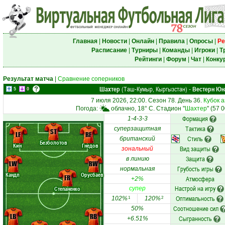
Главная
|
Новости
|
Онлайн
|
Правила
|
Опросы
|
Ре
Расписание
|
Турниры
|
Команды
|
Игроки
|
Т
Рейтинги
|
Форум
|
Чат
|
Конку
Результат матча
|
Сравнение соперников
Шахтер
(Таш-Кумыр, Кыргызстан)
Вестерн Юн
-
5
0
7 июля 2026, 22:00. Сезон 78. День 36.
Кубок 
Погода:
облачно, 18° C. Стадион "
Шахтер
" (57 
Формация
1-4-3-3
Тактика
суперзащитная
ST
LF
RF
Стиль
британский
Безболотов
Кин
Гнедов
Вид защиты
зональный
Защита
в линию
LW
RW
Грубость игры
нормальная
Кандл
Орусбаев
FR
Атмосфера
+2%
Настрой на игру
Степаненко
супер
Оптимальность
102%
120%
1
2
Соотношение сил
50%
LB
RB
Сыгранность
+6.51%