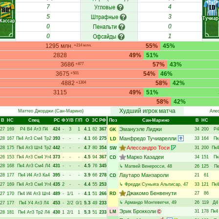
Угловые
LD
7
4
RD
Штрафные
5
3
Тучиар
Кассар
Пенальти
0
0
Офсайды
0
1
1295 млн.
55%
45%
+214 млн.
2828
49%
51%
3686
57%
43%
+877
3675
54%
46%
+501
4882
58%
42%
+1304
3115
49%
51%
58%
42%
Худший игрок матча
Маттео Джорджи
(Сан-Марино)
Але
В
НC
Спец
РC
Ф
У/В
Г/П
О
ЗС
РФ
Поз
Сан-Марино
В
НC
Эмануэле Лиджи
27
169
Р4
В4
Ат3
П4
424
-
3
1
4.1
82
367
34
200
Р4
GK
Манфредо Тучиарелли
28
167
Пк4
Ат3
См4
Тр2
393
-
-
-
4.1
66
275
33
164
Пк
LD
Алессандро Тоси
28
175
Пк4
Ат3
Шт4
Тр2
442
-
-
-
4.7
80
354
31
200
Пк4
SW
Марко Казадеи
26
153
Пк4
Ат3
См4
Уг4
373
-
-
-
4.5
94
367
34
151
Пк
CD
28
168
Пк4
Ат3
См4
Л4
431
-
-
-
4.5
76
345
↳
Матвей Венеросси
, 48
26
125
Пк
Лаутаро Манзароли
28
177
Пк4
И4
Ат3
Ка4
395
-
-
-
3.9
66
278
21
61
CD
27
169
Пк4
Ат3
См4
Уг4
435
2
-
-
4.4
55
253
↳
Фредди Суньига Альписар
, 47
33
121
Пк4
Джакомо Бенвенути
27
86
27
170
Пк4
И4
Ат3
Шт4
489
-
1/1
-
4.1
51
266
RD
↳
Армандо Монтевегчи
, 49
26
119
Д4
27
177
Пк4
У4
Ат3
Л4
453
-
2/2
0/1
5.3
49
233
Эрик Брокколи
31
178
Пк4
LM
28
181
Пк4
Ат3
Тр2
Л4
430
1
2/1
1
5.3
51
233