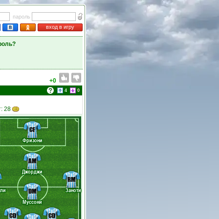
пароль
вход в игру
роль?
+0
4
0
: 28
CF
Фризони
AM
Джорджи
RM
оли
Заноти
DM
Муссони
CD
CD