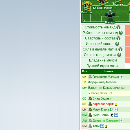
SW
Бадави
LD
Кожемьяченко
Фютоль
GK
Мачадо
Стоимость команд
Рейтинг силы команд
Стартовый состав
Игравший состав
Сила в начале матча
Сила в конце матча
Владение мячом
Лучший игрок матча
Поз
Неман
Гильермо Мачадо
GK
Фердинанд Фютоль
LD
Валентин Кожемьяченко
SW
↳
Васил Сачек
, 73
Зиад Бадави
CD
Карл Кассар
RD
Марк Глиха
LM
Лука Лович
DM
Даниэль Саравия
AM
Тони
RM