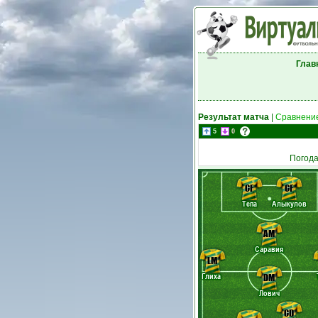
Глав
Результат матча
|
Сравнение
5
0
Погод
CF
CF
Тепа
Алыкулов
AM
Саравия
LM
Глиха
DM
Лович
CD