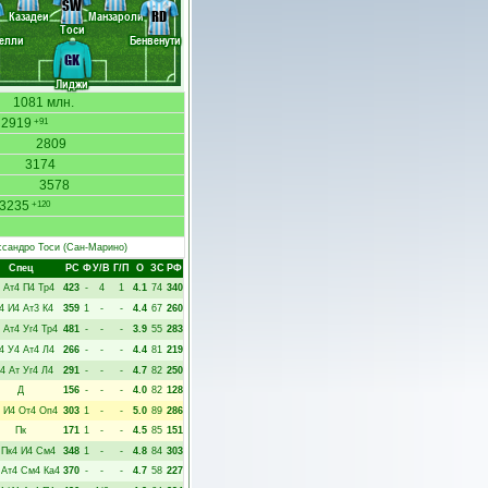
SW
RD
Казадеи
Манзароли
Тоси
елли
Бенвенути
GK
Лиджи
1081 млн.
2919
+91
2809
3174
3578
3235
+120
ссандро Тоси
(Сан-Марино)
Спец
РC
Ф
У/В
Г/П
О
ЗС
РФ
Ат4
П4
Тр4
423
-
4
1
4.1
74
340
4
И4
Ат3
К4
359
1
-
-
4.4
67
260
Ат4
Уг4
Тр4
481
-
-
-
3.9
55
283
4
У4
Ат4
Л4
266
-
-
-
4.4
81
219
4
Ат
Уг4
Л4
291
-
-
-
4.7
82
250
Д
156
-
-
-
4.0
82
128
И4
От4
Оп4
303
1
-
-
5.0
89
286
Пк
171
1
-
-
4.5
85
151
Пк4
И4
См4
348
1
-
-
4.8
84
303
Ат4
См4
Ка4
370
-
-
-
4.7
58
227