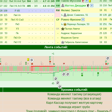
Пабло Муссони
31
182
Пк
DM
30
212
Пк4
У4
Ат4
Тр4
504
-
1/0
-
4.7
46
245
Маттео Джорджи
33
216
Пк4
AM
27
192
Пк4
У4
Ат3
П4
485
-
3/0
-
4.6
49
254
Феликс Заноти
19
81
RM
28
109
Р
И3
-
-
-
-
-
-
-
↳
Денис Самилюк
, 51
30
135
Д4
28
115
Пк4
Ат
-
-
-
-
-
-
-
Ромео Фризони
21
108
П
18
78
Пк4
У3
См3
-
-
-
-
-
-
-
CF
17
57
Пк3
-
-
-
-
-
-
-
↳
Лоренцо Лаззари
, 53
32
251
Пк
20
77
У3
-
-
-
-
-
-
-
GK
Пьетро Амичи
19
106
Р
18
53
Пк
-
-
-
-
-
-
-
-
Андреас Карратони
25
120
П
23
77
Пк3
От
-
-
-
-
-
-
-
-
Маурисио Гречи
19
73
16
41
Пк3
У2
-
-
-
-
-
-
-
-
Габриэль Капиччиони
19
63
Лента событий:
+1
45
Хроника событий:
Команда меняет тактику (атакующая)
Команда меняет тактику (все в атаку)
Карл Кассар
получает желтую карточку
Команда играет грубо
Тони
(головой), замкнул прострел с фланга (пас -
Даниэль С