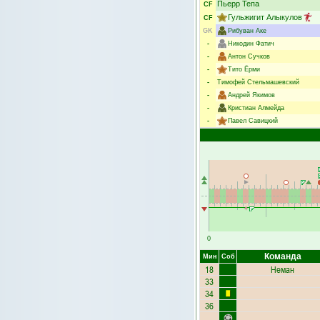
Пьерр Тепа
CF
Гульжигит Алыкулов
CF
GK
Рибуван Аке
-
Никодин Фатич
-
Антон Сучков
-
Тито Ёрми
-
Тимофей Стельмашевский
-
Андрей Якимов
-
Кристиан Алмейда
-
Павел Савицкий
0
Команда
Мин
Соб
18
Неман
33
34
36