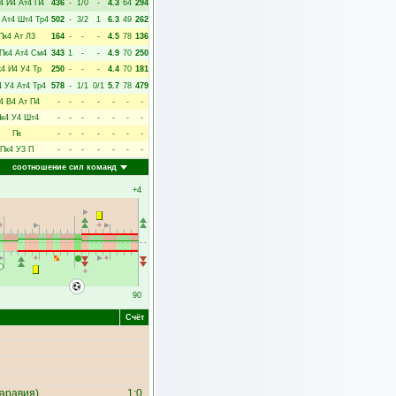
4
И4
Ат4
П4
436
-
1/0
-
4.3
64
294
Ат4
Шт4
Тр4
502
-
3/2
1
6.3
49
262
Пк4
Ат
Л3
164
-
-
-
4.5
78
136
Пк4
Ат4
См4
343
1
-
-
4.9
70
250
к4
И4
У4
Тр
250
-
-
-
4.4
70
181
4
У4
Ат4
Тр4
578
-
1/1
0/1
5.7
78
479
4
В4
Ат
П4
-
-
-
-
-
-
-
к4
У4
Шт4
-
-
-
-
-
-
-
Пк
-
-
-
-
-
-
-
Пк4
У3
П
-
-
-
-
-
-
-
соотношение сил команд
+4
90
Счёт
аравия
)
1:0