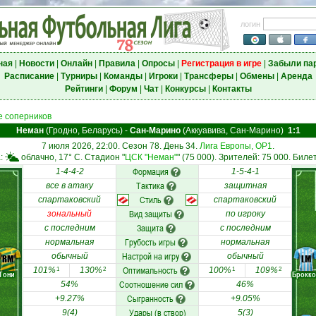
логин
ная
|
Новости
|
Онлайн
|
Правила
|
Опросы
|
Регистрация в игре
|
Забыли па
Расписание
|
Турниры
|
Команды
|
Игроки
|
Трансферы
|
Обмены
|
Аренда
Рейтинги
|
Форум
|
Чат
|
Конкурсы
|
Контакты
 соперников
Неман
(Гродно, Беларусь)
-
Сан-Марино
(Аккуавива, Сан-Марино)
1:1
7 июля 2026, 22:00. Сезон 78. День 34.
Лига Европы, ОР1
.
а:
облачно, 17° C. Стадион "
ЦСК "Неман"
" (75 000). Зрителей: 75 000. Билет
Формация
1-4-4-2
1-5-4-1
Тактика
все в атаку
защитная
Стиль
спартаковский
спартаковский
Вид защиты
зональный
по игроку
Защита
с последним
с последним
Грубость игры
нормальная
нормальная
Настрой на игру
обычный
обычный
RM
LM
Оптимальность
101%
130%
100%
109%
1
2
1
2
Тони
Брокк
Соотношение сил
54%
46%
Сыгранность
+9.27%
+9.05%
Удары (в створ)
9(4)
5(3)