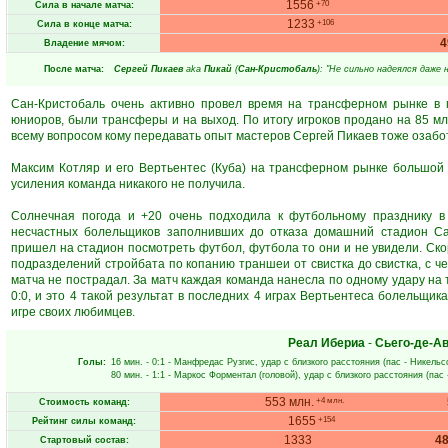
1556
+70
Сила в начале матча:
1233
+106
Сила в конце матча:
Владение мячом:
После матча:
Сергей Пикаев
aka
Пикай
(
Сан-Кристобаль
): "Не сильно надеялся даже 
Сан-Кристобаль очень активно провел время на трансферном рынке в 
юниоров, были трансферы и на выход. По итогу игроков продано на 85 млн
всему вопросом кому передавать опыт мастеров Сергей Пикаев тоже озабо
Максим Котляр и его Вертьентес (Куба) на трансферном рынке большой 
усиления команда никакого не получила.
Солнечная погода и +20 очень подходила к футбольному празднику в
несчастных болельщиков заполнивших до отказа домашний стадион Сан
пришел на стадион посмотреть футбол, футбола то они и не увидели. Ско
подразделений стройбата по копанию траншеи от свистка до свистка, с че
матча не пострадал. За матч каждая команда нанесла по одному удару на 
0:0, и это 4 такой результат в последних 4 играх Вертьентеса болельщи
игре своих любимцев.
Реал Ибериа
-
Сьего-де-А
Голы:
16 мин.
- 0:1 -
Манфредас Рузгис
, удар с близкого расстояния (пас -
Никельс
80 мин.
- 1:1 -
Маркос Форментал
(головой), удар с близкого расстояния (пас
553 млн.
+4 млн.
Стоимость команд:
1655
+154
Рейтинг силы команд:
1333
4
Стартовый состав: