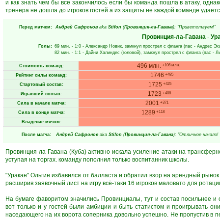
и как знать чем бы все закончилось если бы команда пошла в атаку, одна
тренера не дошла до игроков гостей а из защиты не каждой команде удается
Перед матчем:
Андрей Сафронов
aka
Stifon
(
Провинция-ла-Гавана
): "Приветствуем!"
Провинция-ла-Гавана
-
Ур
Голы:
69 мин.
- 1:0 -
Александр Новик
, замкнул прострел с фланга (пас -
Андрес Эх
82 мин.
- 1:1 -
Дайни Халиндес
(головой), замкнул прострел с фланга (пас -
Л
496 млн.
+106 млн.
Стоимость команд:
1746
+485
Рейтинг силы команд:
1725
+425
Стартовый состав:
1723
+408
Игравший состав:
2001
+371
Сила в начале матча:
1289
+118
Сила в конце матча:
Владение мячом:
После матча:
Андрей Сафронов
aka
Stifon
(
Провинция-ла-Гавана
): "Отличное начало!
Провинция-ла-Гавана (Куба) активно искала усиление атаки на трансферно
уступая на торгах. команду пополнил только воспитанник школы.
"Уракан" Ольгин избавился от балласта и обратил взор на арендный рынок
расширив заявочный лист на игру всё-таки 16 игроков маловато для ротации
На бумаге фаворитом значились Провинциалы, тут и состав посильнее и с
вот только и у гостей были амбиции и быть статистом и проигрывать они
наседающего на их ворота соперника довольно успешно. Не пропустив в п