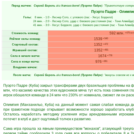
Перед матчем:
Сергей Борель
aka
francus-borel
(
Пуэрто Падре
): "Приветствую соперни
Пуэрто Падре
-
Олимпи
Голы:
8 мин.
- 1:0 -
Леснер Сото
, с углового (пас -
Хесус Боррелл
)
24 мин.
- 2:0 -
Леснер Сото
, удар с близкого расстояния (пас -
Тони Алмейда
)
41 мин.
- 3:0 -
Хесус Боррелл
, удар с близкого расстояния (пас -
Тони Алмей
592 млн.
+475 мл
Стоимость команд:
1539
+540
Рейтинг силы команд:
1352
+472
Стартовый состав:
1352
+491
Игравший состав:
1674
+778
Сила в начале матча:
976
+361
Сила в конце матча:
Владение мячом:
После матча:
Сергей Борель
aka
francus-borel
(
Пуэрто Падре
): "минусы совсем не к 
Пуэрто Падре (Куба) закрыл трансферами двух бразильцев проблемы на фл
млн, что касаемо качества этих кудесников мяча тут есть пока сомнения 
игрок обошелся команде в 24 млн что 230% от номинала, сможет ли он рас
Олимпия (Манзанильо, Куба) на данный момент самая слабая команда д
при грамотном подходе открывает возможности хорошо заработать клубу
Осталось наработать методику усиления игры арендованными игроками
потечет в клуб и даст ощутимый толчок к развитию.
Сама игра прошла ха явным преимуществом "монахов", атакующий треуго
первом тайме сообразили 3 гола сняв все вопросы о победителе 8 и 2