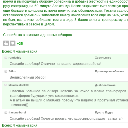
время и им пощупать оборону соперника и добавив жесткости в единоборст
руку сопернику, на 69 минуте Александр Новик открывает счет замкнув пр
еще больше и концовка встречи получилась обоюдоострая. Гостям удало
оставшееся время они заполнили шкалу накопления гола еще на 64%, хозяе
не был, все сливки собирают гости в виде 3 балов силы а тренерскому
перспективах в сезоне в целом.
Спасибо за внимание и до новых обзоров.
+25
Всего:
4
комментария
rundaddy
Ховельянос
Спасибо за обзор! Отлично написано, хорошая работа!
Stifon
Провинция-ла-Гавана
Великолепный обзор!
Manchester0000
Дьяблос Рохос
Спасибо большое за обзор! Поясню за Рохос в плане трансферов -
трансферов будущих и уже состоявшихся.
А в атаку не вышли с Маябеке потому что видимо я провтыкал устано
помешал)))
francus-borel
Пуэрто Падре
Спасибо за обзор! Хочется верить, что кудесник оправдает затраты)
Всего:
4
комментария