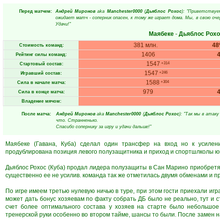
Перед матчем:
Андрей Миронов
aka
Manchester0000
(
Дьяблос Рохос
): "Приветствуе
ожидает матч - соперник опасен, к тому же играет дома. Мы, в свою оч
Удачи!"
Маябеке
-
Дьяблос Рохо
381 млн.
4
Стоимость команд:
1406
Рейтинг силы команд:
1547
+314
Стартовый состав:
1547
+246
Игравший состав:
1588
+304
Сила в начале матча:
979
Сила в конце матча:
Владение мячом:
После матча:
Андрей Миронов
aka
Manchester0000
(
Дьяблос Рохос
): "Так мы в атак
что. Странненько.
Спасибо сопернику за игру и удачи дальше!"
Маябеке (Гавана, Куба) сделал один трансфер на вход но к усилен
продублирована позиция левого полузащитника и приход и спортшлколы ю
Дьяблос Рохос (Куба) продал лидера полузащиты в Сан Марино приобретя 
существенно ее не усилив. команда так же отметилась двумя обменами и 
По игре имеем третью нулевую ничью в туре, при этом гости приехали иг
может дать бонус хозяевам по факту собрать ДБ было не реально, тут и 
счет более оптимального состава у хозяев на старте было небольшое
тренерской руки особенно во втором тайме, шансы то были. После замен н