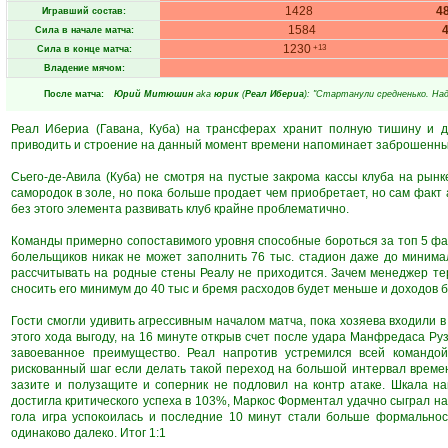
1428
4
Игравший состав:
1584
Сила в начале матча:
1230
+13
Сила в конце матча:
Владение мячом:
После матча:
Юрий Митюшин
aka
юрик
(
Реал Ибериа
): "Стартанули средненько. На
Реал Ибериа (Гавана, Куба) на трансферах хранит полную тишину и 
приводить и строение на данный момент времени напоминает заброшенный
Сьего-де-Авила (Куба) не смотря на пустые закрома кассы клуба на рынк
самородок в золе, но пока больше продает чем приобретает, но сам факт
без этого элемента развивать клуб крайне проблематично.
Команды примерно сопоставимого уровня способные бороться за топ 5 факт
болельщиков никак не может заполнить 76 тыс. стадион даже до минима
рассчитывать на родные стены Реалу не приходится. Зачем менеджер те
сносить его минимум до 40 тыс и бремя расходов будет меньше и доходов 
Гости смогли удивить агрессивным началом матча, пока хозяева входили в
этого хода выгоду, на 16 минуте открыв счет после удара Манфредаса Руз
завоеванное преимущество. Реал напротив устремился всей командой
рискованный шаг если делать такой переход на большой интервал времен
зазите и полузащите и соперник не подловил на контр атаке. Шкала н
достигла критического успеха в 103%, Маркос Форментал удачно сыграл на
гола игра успокоилась и последние 10 минут стали больше формально
одинаково далеко. Итог 1:1