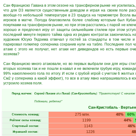
Сан Франциско Гавана в этом сезоне на трансферном рынке не усилилась,
что для D3 является существенным доводом и играя на своем поле рас
вообще-то небольшой температуре в 23 градуса на термометре Всола вы
игроков в матче. Погода благоволила более слабому которым был Кубан
покупками на трансферном рынке, но при этом расстались с парой не ключ
хорошо и предпочел игру от защиты сильнейшим стилем при этом уступ
последний минуте первого тайма одна из редких контратак закончилась 
художник Юсукэ Тядзима отвечал у гостей за стандарты в том числе и
парировал голкипер соперника сохранив нули на табло. Последние пол ча
атаке с этого не получат, нет атаки нет дивидендов но есть первые оч
хозяева?
Сан Франциско много атаковали, но во первых выбрали они для игры стиль
вторых хозяева так и не пошли в навал и не включили грубую игру, команд
99% накопленного гола по итогу. И если с грубой игрой с учетом 6 желтых
См2 у соперника а какой эффект), то все в атаку явно напрашивалось в ко
устроило хозяев поля.
Перед матчем:
Сергей Пикаев
aka
Пикай
(
Сан-Кристобаль
): "Приветствую! С началом
Побежали, ребятки!"
Сан-Кристобаль
-
Вертьен
275 млн.
40%
60%
Стоимость команд:
1199
44%
Рейтинг силы команд:
1143
46%
Стартовый состав:
1226
4
Игравший состав: