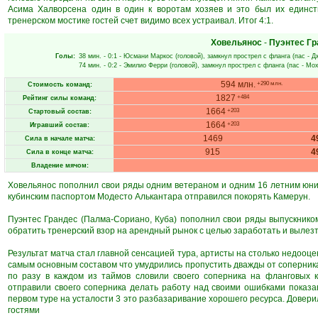
Асима Халворсена один в один к воротам хозяев и это был их единст
тренерском мостике гостей счет видимо всех устраивал. Итог 4:1.
Ховельянос
-
Пуэнтес Гр
Голы:
38 мин.
- 0:1 -
Юсмани Маркос
(головой), замкнул прострел с фланга (пас -
Д
74 мин.
- 0:2 -
Эмилио Ферри
(головой), замкнул прострел с фланга (пас -
Мох
594 млн.
+290 млн.
Стоимость команд:
1827
+484
Рейтинг силы команд:
1664
+203
Стартовый состав:
1664
+203
Игравший состав:
1469
4
Сила в начале матча:
915
4
Сила в конце матча:
Владение мячом:
Ховельянос пополнил свои ряды одним ветераном и одним 16 летним юн
кубинским паспортом Модесто Алькантара отправился покорять Камерун.
Пуэнтес Грандес (Палма-Сориано, Куба) пополнил свои ряды выпускнико
обратить тренерский взор на арендный рынок с целью заработать и вылез
Результат матча стал главной сенсацией тура, артисты на столько недооц
самым основным составом что умудрились пропустить дважды от соперника 
по разу в каждом из таймов словили своего соперника на фланговых
отправили своего соперника делать работу над своими ошибками показа
первом туре на усталости 3 это разбазаривание хорошего ресурса. Довери
гостями