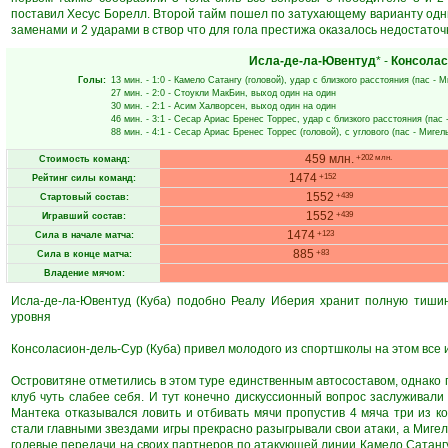
поставил Хесус Борелл. Второй тайм пошел по затухающему варианту одни 
заменами и 2 ударами в створ что для гола престижа оказалось недостаточн
Исла-де-ла-Ювентуд
* -
Консолас
Голы:
13 мин.
- 1:0 -
Камело Сатангу
(головой), удар с близкого расстояния (пас -
М
27 мин.
- 2:0 -
Стоукли МакБин
, выход один на один
30 мин.
- 2:1 -
Асим Халворсен
, выход один на один
46 мин.
- 3:1 -
Сесар Ариас Бренес Торрес
, удар с близкого расстояния (пас 
88 мин.
- 4:1 -
Сесар Ариас Бренес Торрес
(головой), с углового (пас -
Мигел
459 млн.
+202 млн.
Стоимость команд:
1474
+152
Рейтинг силы команд:
1552
+439
Стартовый состав:
1552
+439
Игравший состав:
1474
+123
Сила в начале матча:
885
+83
Сила в конце матча:
Владение мячом:
Исла-де-ла-Ювентуд (Куба) подобно Реалу Иберия хранит полную тиши
уровня
Консоласион-дель-Сур (Куба) привел молодого из спортшколы на этом все и
Островитяне отметились в этом туре единственным автосоставом, однако 
клуб чуть слабее себя. И тут конечно дискуссионный вопрос заслуживали 
Мантека отказывался ловить и отбивать мячи пропустив 4 мяча три из 
стали главными звездами игры прекрасно разыгрывали свои атаки, а Миге
голевые передачи на своих партнеров по атакующей линии Камело Сатангу 