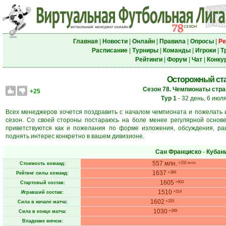
Главная
|
Новости
|
Онлайн
|
Правила
|
Опросы
|
Ре
Расписание
|
Турниры
|
Команды
|
Игроки
|
Т
Рейтинги
|
Форум
|
Чат
|
Конку
Осторожный ста
Сезон 78. Чемпионаты стран
+25
Тур 1
- 32 день, 6 июл
Всех менеджеров хочется поздравить с началом чемпионата и пожелать
сезон. Со своей стороны постараюсь на боле менее регулярной основ
приветствуются как и пожелания по форме изложения, обсуждения, р
поднять интерес конкретно в вашем дивизионе.
Сан Франциско
-
Кубан
557 млн.
+231 млн.
Стоимость команд:
1637
+399
Рейтинг силы команд:
1605
+603
Стартовый состав:
1510
+514
Игравший состав:
1602
+325
Сила в начале матча:
1030
+269
Сила в конце матча:
Владение мячом: