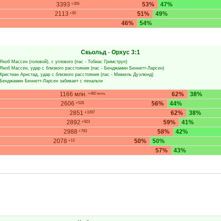
3393
53%
47%
+355
2113
51%
49%
+95
46%
54%
Скьольд
-
Орхус
3:1
Якоб Массен
(головой), с углового (пас -
Тобиас Гримструп
)
Якоб Массен
, удар с близкого расстояния (пас -
Бенджамин Беннетт-Ларсен
)
Кристиан Арнстад
, удар с близкого расстояния (пас -
Миккель Дуэлюнд
)
Бенджамин Беннетт-Ларсен
забивает с пенальти
1166 млн.
62%
38%
+460 млн.
2606
56%
44%
+528
2851
62%
38%
+1097
2892
59%
41%
+923
2988
58%
42%
+793
2078
50%
50%
+13
57%
43%