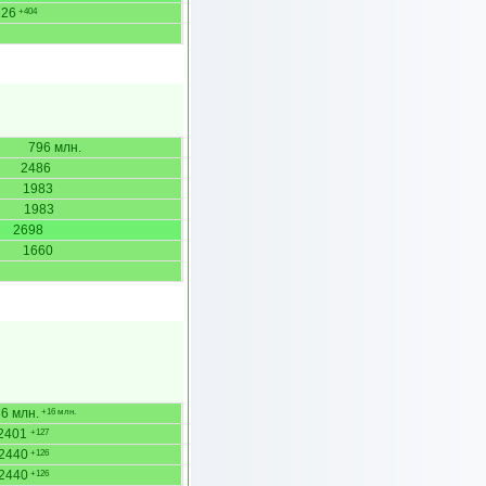
226
+404
796 млн.
2486
1983
1983
2698
1660
6 млн.
+16 млн.
2401
+127
2440
+126
2440
+126