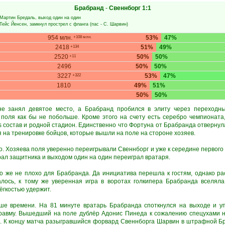
Брабранд
-
Свеннборг
1:1
Мартин Бредаль
, выход один на один
Тейс Йенсен
, замкнул прострел с фланга (пас -
С. Шарвин
)
954 млн.
53%
47%
+108 млн.
2418
51%
49%
+134
2520
50%
50%
+11
2496
50%
50%
3227
53%
47%
+322
1810
49%
51%
50%
50%
е занял девятое место, а Брабранд пробился в элиту через переходн
 поля как бы не побольше. Кроме этого на счету есть серебро чемпионата
s состав и родной стадион. Единственно что Фортуна от Брабранда отвернула
на тренировке бойцов, которые вышли на поле на стороне хозяев.
. Хозяева поля уверенно переигрывали Свеннборг и уже к середине первого
ал защитника и выходом один на один переиграл вратаря.
о же не плохо для Брабранда. Да инициатива перешла к гостям, однако ра
алось, к тому же уверенная игра в воротах голкипера Брабранда вселял
ёгкостью удержит.
ьше времени. На 81 минуте вратарь Брабранда споткнулся на выходе и уп
равму. Вышедший на поле дублёр Адонис Пинеда к сожалению спецухами н
и. К концу матча разыгравшийся форвард Свеннборга Шарвин в штрафной Б