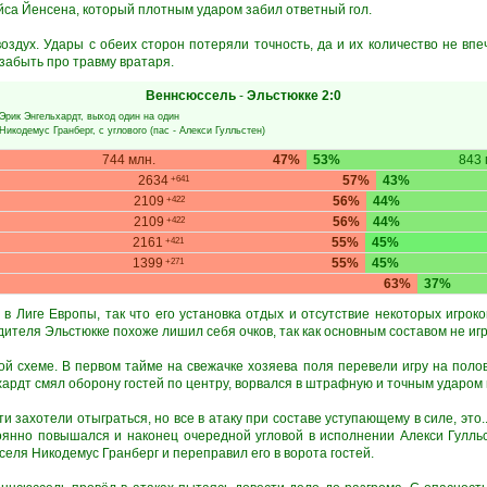
йса Йенсена, который плотным ударом забил ответный гол.
оздух. Удары с обеих сторон потеряли точность, да и их количество не вп
забыть про травму вратаря.
Веннсюссель
-
Эльстюкке
2:0
Эрик Энгельхардт
, выход один на один
Никодемус Гранберг
, с углового (пас -
Алекси Гулльстен
)
744 млн.
47%
53%
843 
2634
57%
43%
+641
2109
56%
44%
+422
2109
56%
44%
+422
2161
55%
45%
+421
1399
55%
45%
+271
63%
37%
в Лиге Европы, так что его установка отдых и отсутствие некоторых игрок
ителя Эльстюкке похоже лишил себя очков, так как основным составом не игр
й схеме. В первом тайме на свежачке хозяева поля перевели игру на полов
хардт смял оборону гостей по центру, ворвался в штрафную и точным ударом в
и захотели отыграться, но все в атаку при составе уступающему в силе, это..
оянно повышался и наконец очередной угловой в исполнении Алекси Гулл
селя Никодемус Гранберг и переправил его в ворота гостей.