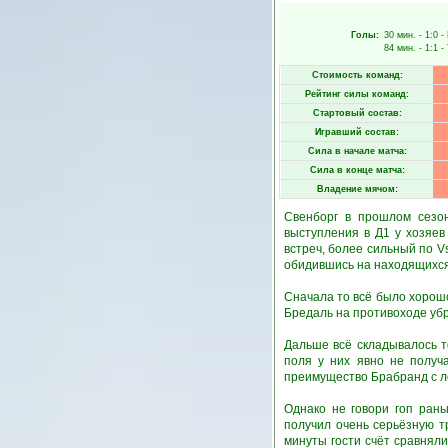
Голы:
30 мин.
- 1:0 -
84 мин.
- 1:1 -
Стоимость команд:
Рейтинг силы команд:
Стартовый состав:
Игравший состав:
Сила в начале матча:
Сила в конце матча:
Владение мячом:
Свенборг в прошлом сезон
выступления в Д1 у хозяев
встреч, более сильный по V
обидившись на находящихся 
Сначала то всё было хорошо
Бредаль на противоходе убр
Дальше всё складывалось т
поля у них явно не получ
преимущество Брабранд с л
Однако не говори гоп ран
получил очень серьёзную т
минуты гости счёт сравнял