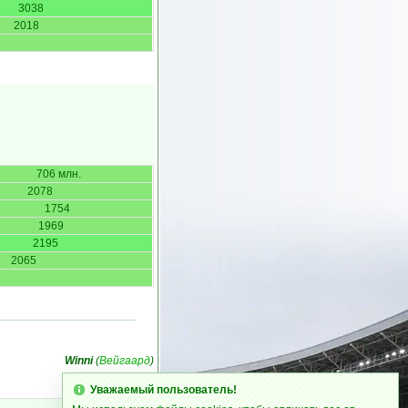
3038
2018
706 млн.
2078
1754
1969
2195
2065
Winni
(
Вейгаард
)
Уважаемый пользователь!