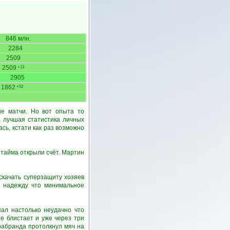
846 млн.
2284
2509
2509
+13
2905
1862
+52
ые матчи. Но вот опыта то
, лучшая статистика личных
сь, кстати как раз возможно
 тайма открыли счёт. Мартин
скачать суперзащиту хозяев
а надежду что минимальное
ал настолько неудачно что
е блистает и уже через три
рабранда протолкнул мяч на