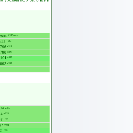
ю у хозяев поля было всё в
млн.
+132 млн.
511
+361
796
+311
796
+322
3101
+322
892
+208
486 млн.
64
+678
97
+669
97
+601
2
+906