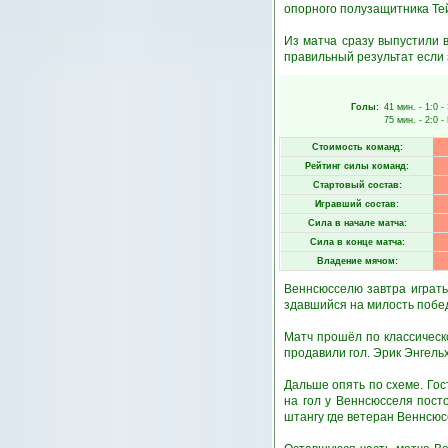
опорного полузащитника Те
Из матча сразу выпустили в
правильный результат если 
Голы:
41 мин.
- 1:0 -
75 мин.
- 2:0 -
Стоимость команд:
Рейтинг силы команд:
Стартовый состав:
Игравший состав:
Сила в начале матча:
Сила в конце матча:
Владение мячом:
Веннсюсселю завтра играть 
здавшийся на милость побед
Матч прошёл по классическо
продавили гол. Эрик Энгель
Дальше опять по схеме. Гост
на гол у Веннсюсселя пост
штангу где ветеран Веннсюс