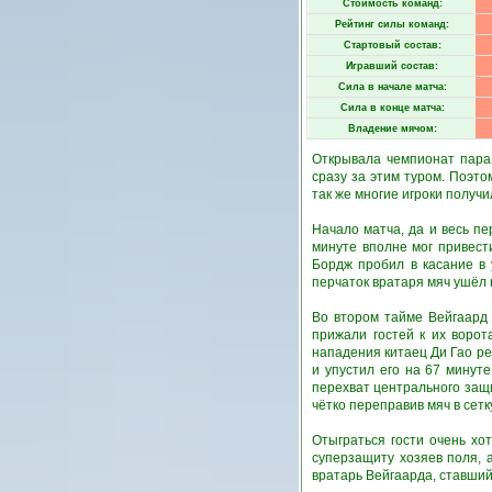
Стоимость команд:
Рейтинг силы команд:
Стартовый состав:
Игравший состав:
Сила в начале матча:
Сила в конце матча:
Владение мячом:
Открывала чемпионат пара 
сразу за этим туром. Поэт
так же многие игроки получи
Начало матча, да и весь п
минуте вполне мог привест
Бордж пробил в касание в 
перчаток вратаря мяч ушёл 
Во втором тайме Вейгаард 
прижали гостей к их воро
нападения китаец Ди Гао р
и упустил его на 67 минут
перехват центрального защ
чётко переправив мяч в сетк
Отыграться гости очень хо
суперзащиту хозяев поля, 
вратарь Вейгаарда, ставший