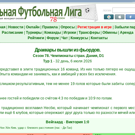
логин
ная
|
Новости
|
Онлайн
|
Правила
|
Опросы
|
Регистрация в игре
|
Забыли па
Расписание
|
Турниры
|
Команды
|
Игроки
|
Трансферы
|
Обмены
|
Аренда
Рейтинги
|
Форум
|
Чат
|
Конкурсы
|
Контакты
Драккары вышли из фьордов.
Сезон 78. Чемпионаты стран. Дания, D1
Тур 1
- 32 день, 6 июля 2026
представил в элите традиционных 16 команд. Из них только пятеро не ощуща
пыта командам не занимать, как и амбиций у всех без исключения.
 слишком результативным, тем не менее 19 голов которые были забиты сопер
нее гостей и победили со счётом 4:3 по победам и 10:9 по голам.
а традиционно возглавил Несбю, который начинает чемпионат с первого мес
и ещё 6 клубов, которые опережают друг друга только по разности мячей или 
Вейгаард
-
Виктория
1:0
Чон Хён Ким
, удар с близкого расстояния (пас -
Ди Гао
)