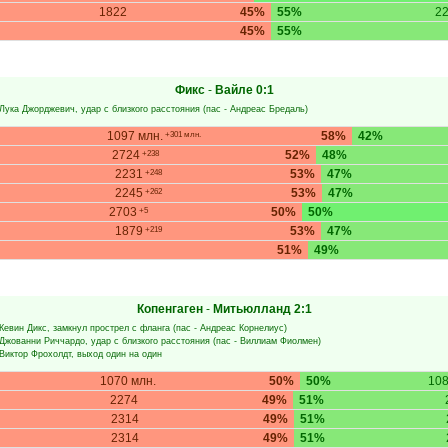
1822
45%
55%
2
45%
55%
Фикс
-
Вайле
0:1
Лука Джорджевич
, удар с близкого расстояния (пас -
Андреас Бредаль
)
1097 млн.
58%
42%
+301 млн.
2724
52%
48%
+238
2231
53%
47%
+248
2245
53%
47%
+262
2703
50%
50%
+5
1879
53%
47%
+219
51%
49%
Копенгаген
-
Митьюлланд
2:1
Кевин Дикс
, замкнул прострел с фланга (пас -
Андреас Корнелиус
)
Джованни Риччардо
, удар с близкого расстояния (пас -
Виллиам Фиолмен
)
Виктор Фрохолдт
, выход один на один
1070 млн.
50%
50%
108
2274
49%
51%
2314
49%
51%
2314
49%
51%