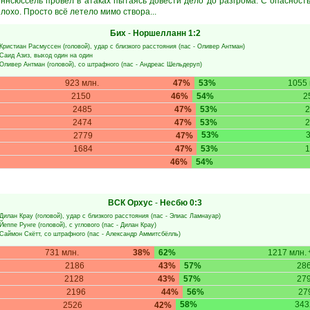
ннсюссель провёл в атаках пытаясь довести дело до разгрома. С опасность
лохо. Просто всё летело мимо створа...
Бих
-
Норшелланн
1:2
Кристиан Расмуссен
(головой), удар с близкого расстояния (пас -
Оливер Антман
)
Саид Азиз
, выход один на один
Оливер Антман
(головой), со штрафного (пас -
Андреас Шельдеруп
)
923 млн.
47%
53%
1055 
2150
46%
54%
2
2485
47%
53%
2
2474
47%
53%
2
53%
2779
47%
1684
47%
53%
1
46%
54%
ВСК Орхус
-
Несбю
0:3
Дилан Крау
(головой), удар с близкого расстояния (пас -
Элиас Ламнауар
)
Йеппе Рунге
(головой), с углового (пас -
Дилан Крау
)
Саймон Скётт
, со штрафного (пас -
Александр Аммитсбёлль
)
731 млн.
38%
62%
1217 млн.
+
2186
43%
57%
28
2128
43%
57%
27
2196
44%
56%
27
58%
343
2526
42%