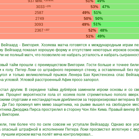
937 млн.
51%
49%
+26 млн.
3033
53%
47%
+376
2587
49%
51%
2749
50%
50%
51%
3093
49%
2367
52%
48%
+207
51%
49%
Вейгаард - Виктория. Хозяева матча готовятся к международным играм пе
ому Вейгаард показал хорошую форму и отсутствие некоторых игроков основ
ли не полный матч, что позволило не набрать усталость и набрать сыгранност
ервый тайм прошли с преимуществом Виктории. Гости больше и точнее били 
и к голу. Петер Локи со штрафного перекинул стенку, а оставленный без 
угол и только великолепный прыжок Ленера Бах Кристенсена спас Вейгаа
на угловой. Угловой расстроенный Афик просо запорол.
стал другим. В середине тайма дублёров заменили игроки основы и со с
там. Процент вероятности гола от хозяев поля стремительно пополз ввер
езкими спуртами и нестандартным дриблингом за терроризировал ветерана В
е. Ди Гао прокинул мяч мимо защитника, на рывке вышел на свободное ме
итника Джорджа Пирса прострелил в сторону Чон Хён Кима. Правый вингер В
у Виктории.
тели, тем более что по силе совсем не уступали Вейгаарду. Однако все ус
а опасный штрафной в исполнении Петера Локи просвистел вплотную с ве
 лучшим игроком матча полёт мяча контролировал...