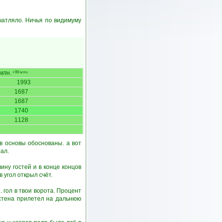
ечатляло. Ничья по видимуму
млн.
+99 млн.
1993
1687
1687
1740
1128
ов основы обоснованы. а вот
ал.
ину гостей и в конце концов
 угол открыл счёт.
. гол в твои ворота. Процент
ьстена прилетел на дальнюю