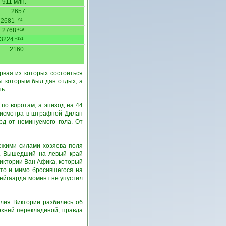
911 млн.
2657
2681
+94
2768
+19
3224
+131
2160
рвая из которых состоиться
ы которым был дан отдых, а
ь.
по воротам, а эпизод на 44
присмотра в штрафной Дилан
рд от неминуемого гола. От
вежими силами хозяева поля
х. Вышедший на левый край
иктории Ван Афика, который
сто и мимо бросившегося на
ейгаарда момент не упустил
илия Виктории разбились об
рхней перекладиной, правда