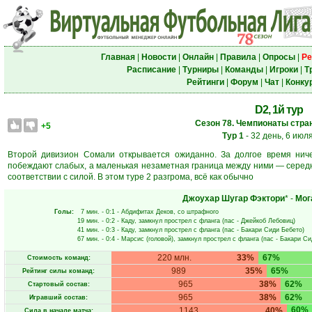
Главная
|
Новости
|
Онлайн
|
Правила
|
Опросы
|
Ре
Расписание
|
Турниры
|
Команды
|
Игроки
|
Т
Рейтинги
|
Форум
|
Чат
|
Конку
D2, 1й тур
Сезон 78. Чемпионаты стран
+5
Тур 1
- 32 день, 6 июл
Второй дивизион Сомали открывается ожиданно. За долгое время ниче
побеждают слабых, а маленькая незаметная граница между ними — середн
соответствии с силой. В этом туре 2 разгрома, всё как обычно
Джоухар Шугар Фэктори
* -
Мог
Голы:
7 мин.
- 0:1 -
Абдифитах Деков
, со штрафного
19 мин.
- 0:2 -
Каду
, замкнул прострел с фланга (пас -
Джейкоб Лебовиц
)
41 мин.
- 0:3 -
Каду
, замкнул прострел с фланга (пас -
Бакари Сиди Бебето
)
67 мин.
- 0:4 -
Марсис
(головой), замкнул прострел с фланга (пас -
Бакари Си
220 млн.
33%
67%
Стоимость команд:
989
35%
65%
Рейтинг силы команд:
965
38%
62%
Стартовый состав:
965
38%
62%
Игравший состав:
60%
1143
40%
Сила в начале матча: