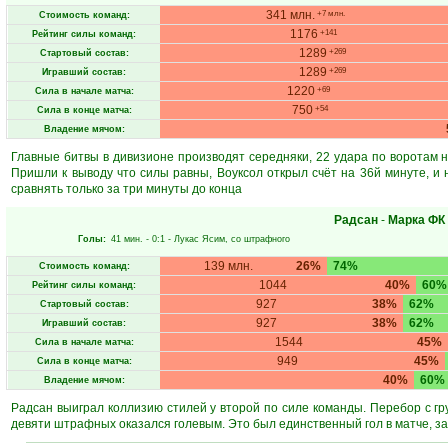
341 млн.
+7 млн.
Стоимость команд:
1176
+141
Рейтинг силы команд:
1289
+269
Стартовый состав:
1289
+269
Игравший состав:
1220
+69
Сила в начале матча:
750
+54
Сила в конце матча:
Владение мячом:
Главные битвы в дивизионе производят середняки, 22 удара по воротам на
Пришли к выводу что силы равны, Воуксол открыл счёт на 36й минуте, и 
сравнять только за три минуты до конца
Радсан
-
Марка ФК
Голы:
41 мин.
- 0:1 -
Лукас Ясим
, со штрафного
139 млн.
26%
74%
Стоимость команд:
1044
40%
60%
Рейтинг силы команд:
927
38%
62%
Стартовый состав:
927
38%
62%
Игравший состав:
1544
45%
Сила в начале матча:
949
45%
Сила в конце матча:
40%
60%
Владение мячом:
Радсан выиграл коллизию стилей у второй по силе команды. Перебор с гр
девяти штрафных оказался голевым. Это был единственный гол в матче, з