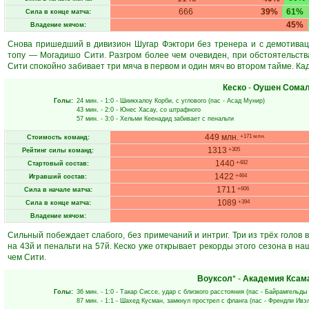
666
39%
61%
Сила в конце матча:
45%
Владение мячом:
Снова пришедший в дивизион Шугар Фэктори без тренера и с демотива
топу — Могадишо Сити. Разгром более чем очевиден, при обстоятельств
Сити спокойно забивает три мяча в первом и один мяч во втором тайме. Ка
Кеско
-
Оушен Сома
Голы:
24 мин.
- 1:0 -
Шиикхалоу Корби
, с углового (пас -
Асад Мунир
)
43 мин.
- 2:0 -
Юнес Хасау
, со штрафного
57 мин.
- 3:0 -
Хельми Кеенадид
забивает с пенальти
449 млн.
+171 млн.
Стоимость команд:
1313
+305
Рейтинг силы команд:
1440
+482
Стартовый состав:
1422
+464
Игравший состав:
1711
+606
Сила в начале матча:
1089
+394
Сила в конце матча:
Владение мячом:
Сильный побеждает слабого, без примечаний и интриг. Три из трёх голов 
на 43й и пенальти на 57й. Кеско уже открывает рекорды этого сезона в н
чем Сити.
Воуксол
* -
Академия Ксам
Голы:
36 мин.
- 1:0 -
Такар Сиссе
, удар с близкого расстояния (пас -
Байрамгельды
87 мин.
- 1:1 -
Шахед Кусман
, замкнул прострел с фланга (пас -
Френдли Ивэ