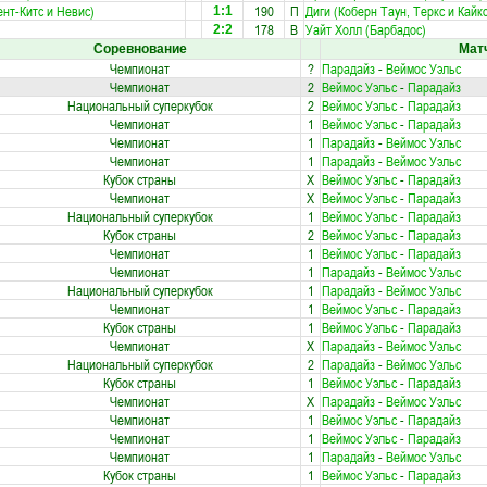
нт-Китс и Невис)
190
П
Диги (Коберн Таун, Теркс и Кайк
1:1
178
В
Уайт Холл (Барбадос)
2:2
Соревнование
Мат
Чемпионат
?
Парадайз
-
Веймос Уэльс
Чемпионат
2
Веймос Уэльс
-
Парадайз
Национальный суперкубок
2
Веймос Уэльс
-
Парадайз
Чемпионат
1
Веймос Уэльс
-
Парадайз
Чемпионат
1
Парадайз
-
Веймос Уэльс
Чемпионат
1
Парадайз
-
Веймос Уэльс
Кубок страны
X
Веймос Уэльс
-
Парадайз
Чемпионат
X
Веймос Уэльс
-
Парадайз
Национальный суперкубок
1
Веймос Уэльс
-
Парадайз
Кубок страны
2
Веймос Уэльс
-
Парадайз
Чемпионат
1
Веймос Уэльс
-
Парадайз
Чемпионат
1
Парадайз
-
Веймос Уэльс
Национальный суперкубок
1
Парадайз
-
Веймос Уэльс
Чемпионат
1
Веймос Уэльс
-
Парадайз
Кубок страны
1
Веймос Уэльс
-
Парадайз
Чемпионат
X
Парадайз
-
Веймос Уэльс
Национальный суперкубок
2
Парадайз
-
Веймос Уэльс
Кубок страны
1
Веймос Уэльс
-
Парадайз
Чемпионат
X
Парадайз
-
Веймос Уэльс
Чемпионат
1
Веймос Уэльс
-
Парадайз
Чемпионат
1
Веймос Уэльс
-
Парадайз
Чемпионат
1
Парадайз
-
Веймос Уэльс
Кубок страны
1
Веймос Уэльс
-
Парадайз