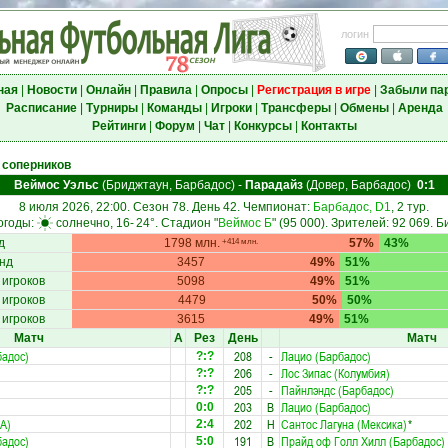
логин
ная
|
Новости
|
Онлайн
|
Правила
|
Опросы
|
Регистрация в игре
|
Забыли па
Расписание
|
Турниры
|
Команды
|
Игроки
|
Трансферы
|
Обмены
|
Аренда
Рейтинги
|
Форум
|
Чат
|
Конкурсы
|
Контакты
 соперников
Веймос Уэльс
(Бриджтаун, Барбадос)
-
Парадайз
(Довер, Барбадос)
0:1
8 июля 2026, 22:00. Сезон 78. День 42. Чемпионат:
Барбадос, D1
, 2 тур.
огоды:
солнечно, 16-
24°
. Стадион "
Веймос Б
" (95 000). Зрителей: 92 069. Б
д
1798 млн.
57%
43%
+414 млн.
нд
3457
49%
51%
 игроков
5098
49%
51%
 игроков
4479
50%
50%
 игроков
3615
49%
51%
Матч
А
Рез
День
Матч
адос)
208
-
Лацио (Барбадос)
?:?
206
-
Лос Зипас (Колумбия)
?:?
205
-
Пайнлэндс (Барбадос)
?:?
203
В
Лацио (Барбадос)
0:0
А)
202
Н
Сантос Лагуна (Мексика)
*
2:4
адос)
191
В
Прайд оф Голл Хилл (Барбадос)
5:0