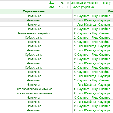
176
В
Йокогама Ф-Маринос (Япония)
*
2:1
167
П
Шахтер (Украина)
2:2
Соревнование
Ма
Чемпионат
?
Саутпорт
-
Лидс Юнайтед
Чемпионат
1
Лидс Юнайтед
-
Саутпорт
Чемпионат
1
Лидс Юнайтед
-
Саутпорт
Чемпионат
2
Саутпорт
-
Лидс Юнайтед
Национальный суперкубок
X
Саутпорт
-
Лидс Юнайтед
Кубок страны
2
Саутпорт
-
Лидс Юнайтед
Чемпионат
X
Саутпорт
-
Лидс Юнайтед
Чемпионат
1
Лидс Юнайтед
-
Саутпорт
Чемпионат
1
Лидс Юнайтед
-
Саутпорт
Кубок страны
X
Саутпорт
-
Лидс Юнайтед
Чемпионат
2
Саутпорт
-
Лидс Юнайтед
Чемпионат
2
Лидс Юнайтед
-
Саутпорт
Кубок страны
2
Саутпорт
-
Лидс Юнайтед
Чемпионат
X
Саутпорт
-
Лидс Юнайтед
Чемпионат
1
Лидс Юнайтед
-
Саутпорт
Чемпионат
2
Саутпорт
-
Лидс Юнайтед
Чемпионат
1
Лидс Юнайтед
-
Саутпорт
Лига европейских чемпионов
X
Саутпорт
-
Лидс Юнайтед
Лига европейских чемпионов
X
Лидс Юнайтед
-
Саутпорт
Чемпионат
X
Саутпорт
-
Лидс Юнайтед
Чемпионат
2
Лидс Юнайтед
-
Саутпорт
Чемпионат
2
Саутпорт
-
Лидс Юнайтед
Чемпионат
X
Лидс Юнайтед
-
Саутпорт