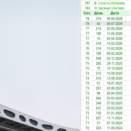
167
В
Сельта (Испания)
163
Н
Арсенал (Англия)
Сез.
День
Дата
78
319
08.09.2026
78
42
08.07.2026
77
214
20.05.2026
77
190
13.05.2026
77
16
04.04.2026
76
316
14.03.2026
76
314
13.03.2026
76
166
06.02.2026
75
299
03.12.2025
75
282
29.11.2025
75
75
15.10.2025
74
313
15.09.2025
74
310
13.09.2025
74
51
18.07.2025
73
257
02.06.2025
73
98
28.04.2025
72
264
03.03.2025
72
249
27.02.2025
72
237
25.02.2025
72
130
31.01.2025
71
207
11.11.2024
71
31
07.10.2024
70
323
11.09.2024