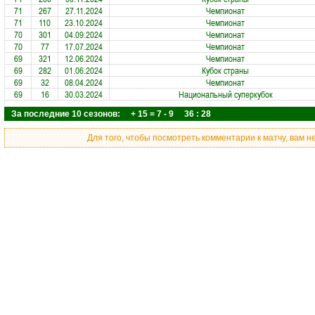
71
267
27.11.2024
Чемпионат
71
110
23.10.2024
Чемпионат
70
301
04.09.2024
Чемпионат
70
77
17.07.2024
Чемпионат
69
321
12.06.2024
Чемпионат
69
282
01.06.2024
Кубок страны
69
32
08.04.2024
Чемпионат
69
16
30.03.2024
Национальный суперкубок
За последние 10 сезонов: + 15 = 7 - 9 36 : 28
Для того, чтобы посмотреть комментарии к матчу, вам 