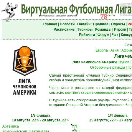
Главная
|
Новости
|
Онлайн
|
Правила
|
Опросы
|
Ре
Расписание
|
Турниры
|
Команды
|
Игроки
|
Т
Рейтинги
|
Форум
|
Чат
|
Конку
Сез
Европа
|
Азия
|
Афри
Лига че
Лига чемпионов Америки
|
Кубок 
Отборочные раунды
|
Гр
Самый престижный клубный турнир Северной
сезона и победитель прошлогодней Лиги чемпио
Число мест в розыгрыше от каждой федерац
согласно
рейтингу стран в североамериканских к
В турнире есть отборочные раунды, групповой
стадионе Северной Америки без домашнего бону
1/8 финала
1/4 финала
18 августа, 22
-
20 августа, 22
25 августа, 22
-
27 авгу
00
00
00
Артемиса
?
?
Комуникасьонс (Гватемала)
?
?