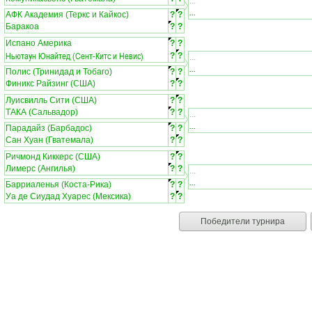
...
...
АФК Академия (Теркс и Кайкос)
?
?
Баракоа
?
?
Испано Америка
?
?
Ньютаун Юнайтед (Сент-Китс и Невис)
?
?
...
...
Полис (Тринидад и Тобаго)
?
?
Финикс Райзинг (США)
?
?
Луисвилль Сити (США)
?
?
ТАКА (Сальвадор)
?
?
...
...
Парадайз (Барбадос)
?
?
Сан Хуан (Гватемала)
?
?
Ричмонд Киккерс (США)
?
?
Лимерс (Ангилья)
?
?
...
...
Барриаленья (Коста-Рика)
?
?
Уа де Сиудад Хуарес (Мексика)
?
?
Победители турнира