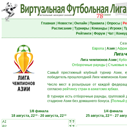
Главная
|
Новости
|
Онлайн
|
Правила
|
Опросы
|
Ре
Расписание
|
Турниры
|
Команды
|
Игроки
|
Т
Рейтинги
|
Форум
|
Чат
|
Конку
Сез
Европа
|
Азия
|
Афри
Лига 
Лига чемпионов Азии
|
Кубо
Отборочные раунды
|
Стыковые 
Самый престижный клубный турнир Азии, к
победитель прошлогодней Лиги чемпионов Азии
Число мест в розыгрыше от каждой федерац
согласно
рейтингу стран в азиатских кубках
.
В турнире есть отборочные раунды, групповой
стадионе Азии без домашнего бонуса. [
Полный р
1/8 финала
1/4 финала
18 августа, 22
-
20 августа, 22
25 августа, 22
-
27 авгу
00
00
00
A1
?
?
B2
?
?