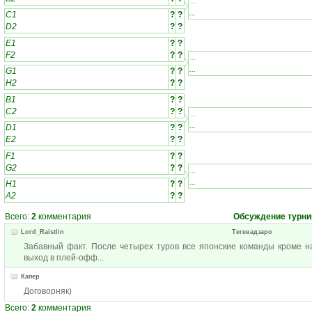
...
...
C1
?
?
D2
?
?
E1
?
?
F2
?
?
...
...
G1
?
?
H2
?
?
B1
?
?
C2
?
?
...
...
D1
?
?
E2
?
?
F1
?
?
G2
?
?
...
...
H1
?
?
A2
?
?
Всего:
2
комментария
Обсуждение турни
Lord_Raistlin
Тегевадзаро
Забавный факт. После четырех туров все японские команды кроме н
выход в плей-офф...
Капер
Договорняк)
Всего:
2
комментария